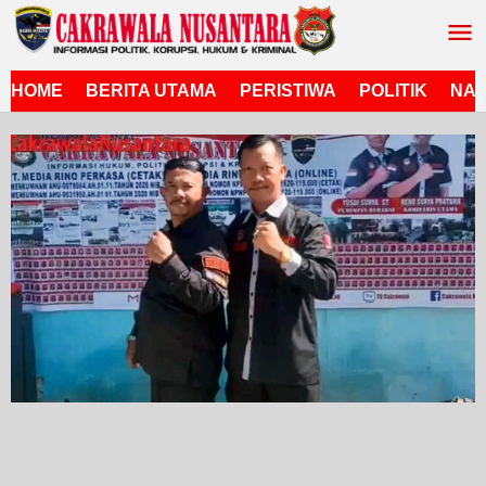
Lewati
ke
konten
HOME
BERITA UTAMA
PERISTIWA
POLITIK
NAS