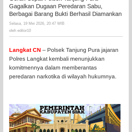
Tanjung
Gagalkan Dugaan Peredaran Sabu,
Pura
Berbagai Barang Bukti Berhasil Diamankan
Gagalkan
Selasa, 19 Mei 2026, 20:47 WIB
oleh
Dugaan
editor10
oleh
editor10
Peredara
Sabu,
Berbagai
Langkat CN
– Polsek Tanjung Pura jajaran
Barang
Polres Langkat kembali menunjukkan
Bukti
Berhasil
komitmennya dalam memberantas
Diamanka
peredaran narkotika di wilayah hukumnya.