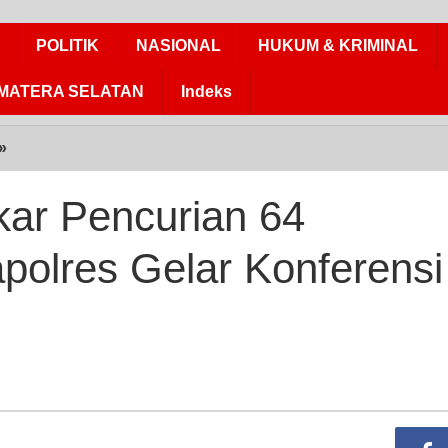
POLITIK
NASIONAL
HUKUM & KRIMINAL
MATERA SELATAN
Indeks
»
Polres
Inhu
Bongkar
kar Pencurian 64
Pencurian
64
polres Gelar Konferensi
Sepeda
Motor,
Kapolres
Gelar
Konferensi
Pers