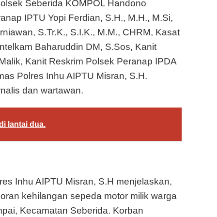
 Kapolsek Seberida KOMPOL Handono
anap IPTU Yopi Ferdian, S.H., M.H., M.Si,
rniawan, S.Tr.K., S.I.K., M.M., CHRM, Kasat
 Intelkam Baharuddin DM, S.Sos, Kanit
alik, Kanit Reskrim Polsek Peranap IPDA
mas Polres Inhu AIPTU Misran, S.H.
urnalis dan wartawan.
i lantai dua.
res Inhu AIPTU Misran, S.H menjelaskan,
oran kehilangan sepeda motor milik warga
mpai, Kecamatan Seberida. Korban