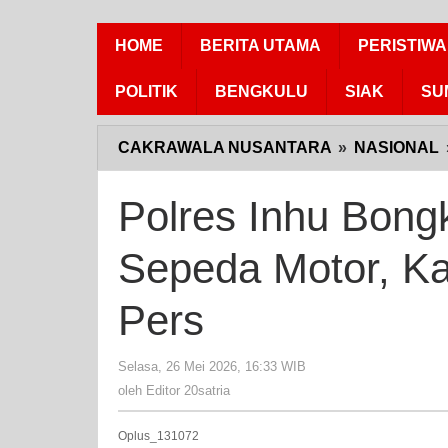
HOME
BERITA UTAMA
PERISTIWA
POLITIK
BENGKULU
SIAK
SU
CAKRAWALA NUSANTARA
»
NASIONAL
Polres Inhu Bong
Sepeda Motor, Ka
Pers
Selasa, 26 Mei 2026, 16:33 WIB
oleh
Editor
oleh
Editor 20satria
20satria
Oplus_131072