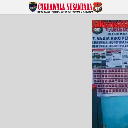
Lewati
ke
konten