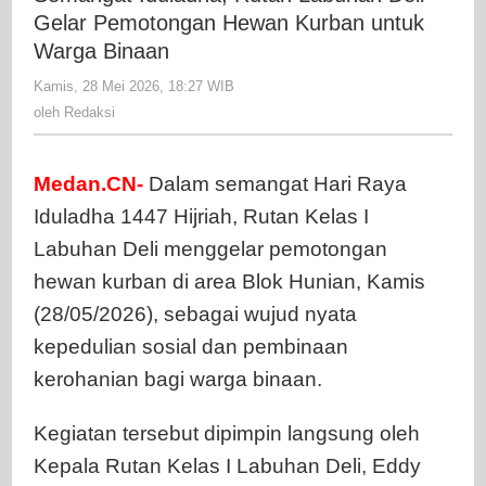
Labuhan
Gelar Pemotongan Hewan Kurban untuk
Deli
Warga Binaan
Gelar
Kamis, 28 Mei 2026, 18:27 WIB
oleh
Pemoton
Redaksi
oleh
Redaksi
Hewan
Kurban
untuk
Medan.CN-
Dalam semangat Hari Raya
Warga
Iduladha 1447 Hijriah, Rutan Kelas I
Binaan
Labuhan Deli menggelar pemotongan
hewan kurban di area Blok Hunian, Kamis
(28/05/2026), sebagai wujud nyata
kepedulian sosial dan pembinaan
kerohanian bagi warga binaan.
Kegiatan tersebut dipimpin langsung oleh
Kepala Rutan Kelas I Labuhan Deli, Eddy