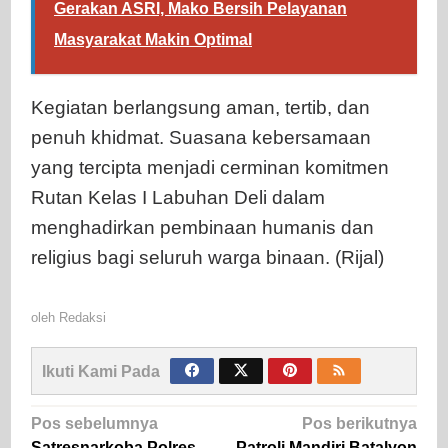
Gerakan ASRI, Mako Bersih Pelayanan
Masyarakat Makin Optimal
Kegiatan berlangsung aman, tertib, dan
penuh khidmat. Suasana kebersamaan
yang tercipta menjadi cerminan komitmen
Rutan Kelas I Labuhan Deli dalam
menghadirkan pembinaan humanis dan
religius bagi seluruh warga binaan. (Rijal)
oleh
Redaksi
Ikuti Kami Pada
Navigasi
Pos sebelumnya
Pos berikutnya
Satresnarkoba Polres
Patroli Mandiri Batalyon