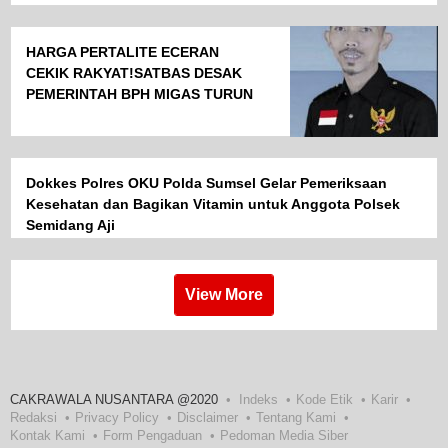
HARGA PERTALITE ECERAN
CEKIK RAKYAT!SATBAS DESAK
PEMERINTAH BPH MIGAS TURUN
TANGAN
Dokkes Polres OKU Polda Sumsel Gelar Pemeriksaan
Kesehatan dan Bagikan Vitamin untuk Anggota Polsek
Semidang Aji
View More
CAKRAWALA NUSANTARA @2020
Indeks
Kode Etik
Karir
Redaksi
Privacy Policy
Disclaimer
Tentang Kami
Kontak Kami
Form Pengaduan
Pedoman Media Siber