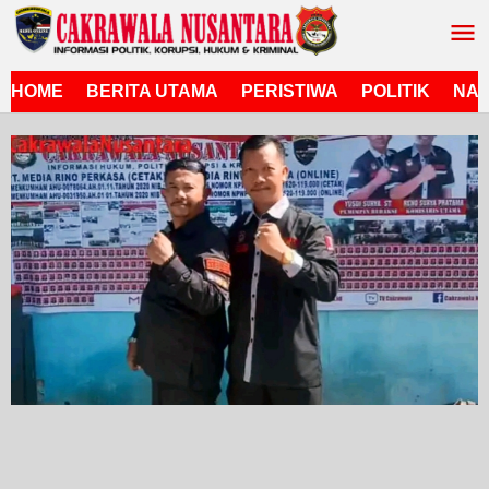
Lewati
ke
konten
HOME
BERITA UTAMA
PERISTIWA
POLITIK
NAS