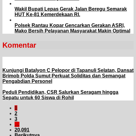
Wakil Bupati Lepas Gerak Jalan Beregu Semarak
HUT Ke-81 Kemerdekaan RI.
Polsek Rantau Kopar Gencarkan Gerakan ASRI,
Mako Bersih Pelayanan Masyarakat Makin Optimal
Komentar
Kunjungi Batalyon C Pelopor di Tapanuli Selatan, Dansat
Brimob Polda Sumut Perkuat Soliditas dan Semangat
Pengabdian Personel
Peduli Pendidikan, CSR Salurkan Seragam hingga
Sepatu untuk 60 Siswa di Rohil
1
2
3
…
20,091
Berikutnya