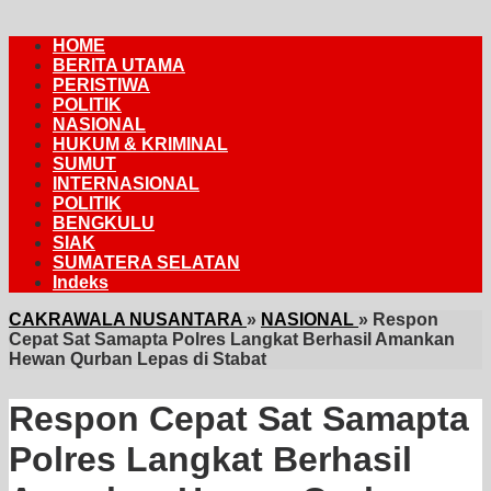
HOME
BERITA UTAMA
PERISTIWA
POLITIK
NASIONAL
HUKUM & KRIMINAL
SUMUT
INTERNASIONAL
POLITIK
BENGKULU
SIAK
SUMATERA SELATAN
Indeks
CAKRAWALA NUSANTARA
»
NASIONAL
»
Respon
Cepat Sat Samapta Polres Langkat Berhasil Amankan
Hewan Qurban Lepas di Stabat
Respon Cepat Sat Samapta
Polres Langkat Berhasil