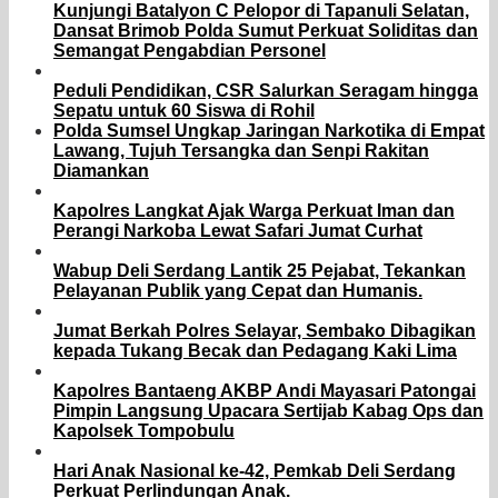
Kunjungi Batalyon C Pelopor di Tapanuli Selatan,
Dansat Brimob Polda Sumut Perkuat Soliditas dan
Semangat Pengabdian Personel
Peduli Pendidikan, CSR Salurkan Seragam hingga
Sepatu untuk 60 Siswa di Rohil
Polda Sumsel Ungkap Jaringan Narkotika di Empat
Lawang, Tujuh Tersangka dan Senpi Rakitan
Diamankan
Kapolres Langkat Ajak Warga Perkuat Iman dan
Perangi Narkoba Lewat Safari Jumat Curhat
Wabup Deli Serdang Lantik 25 Pejabat, Tekankan
Pelayanan Publik yang Cepat dan Humanis.
Jumat Berkah Polres Selayar, Sembako Dibagikan
kepada Tukang Becak dan Pedagang Kaki Lima
Kapolres Bantaeng AKBP Andi Mayasari Patongai
Pimpin Langsung Upacara Sertijab Kabag Ops dan
Kapolsek Tompobulu
Hari Anak Nasional ke-42, Pemkab Deli Serdang
Perkuat Perlindungan Anak.