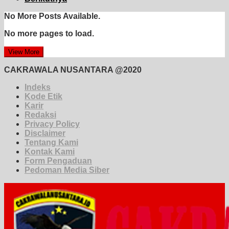
No More Posts Available.
No more pages to load.
View More
CAKRAWALA NUSANTARA @2020
Indeks
Kode Etik
Karir
Redaksi
Privacy Policy
Disclaimer
Tentang Kami
Kontak Kami
Form Pengaduan
Pedoman Media Siber