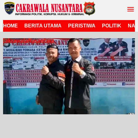
Lewati
ke
konten
HOME
BERITA UTAMA
PERISTIWA
POLITIK
NAS