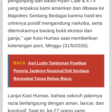
pengunjung dari lokasi Ryan Cafe & KTV
yang terpaksa kami amankan dan dibawa ke
Mapolres Serdang Bedagai karena hasil tes
urinenya positif mengandung narkoba, serta
ditemukannya barang bukti ekstasi dan
ganja,” ujar Kasi Humas saat memberikan
keterangan pers, Minggu (31/5/2026).
BACA
Asri Ludin Tambunan Pastikan
Peserta Jambore Nasional Deli Serdang
Berangkat Tanpa Beban Biaya.
Lanjut Kasi Humas, bahwa seluruh jalannya
razia berlangsung dengan aman, lancar, dan
kondusif. Saat ini, ke-27 orang yang