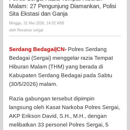
Tempat
Malam: 27 Pengunjung Diamankan, Polisi
Hiburan
Sita Ekstasi dan Ganja
Malam:
Minggu, 31 Mei 2026, 14:02 WIB
oleh
27
Revanus
oleh
Revanus sergai
Pengunju
sergai
Diamanka
Polisi
Serdang Bedagai|CN-
Polres Serdang
Sita
Bedagai (Sergai) menggelar razia Tempat
Ekstasi
dan
Hiburan Malam (THM) yang berada di
Ganja
Kabupaten Serdang Bedagai pada Sabtu
(30/5/2026) malam.
Razia gabungan tersebut dipimpin
langsung oleh Kasat Narkoba Polres Sergai,
AKP Erikson David, S.H., M.H., dengan
melibatkan 33 personel Polres Sergai, 5