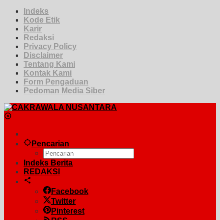
Indeks
Kode Etik
Karir
Redaksi
Privacy Policy
Disclaimer
Tentang Kami
Kontak Kami
Form Pengaduan
Pedoman Media Siber
Pencarian
Indeks Berita
REDAKSI
Facebook
Twitter
Pinterest