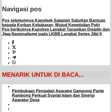
Navigasi pos
Pos sebelumnya
Kapolsek Salapian Salurkan Bantuan
kepada Korban Kebakaran, Wujud Kepedulian Polri
Pos berikutnya
Kapolres Langkat Tanamkan Disiplin dan
Jiwa Nasionalisme pada LKBB Langkat Series Jilid II
MENARIK UNTUK DI BACA...
Pembukaan Pengajian Aparatur Gampong Pante
Rambong Perkuat Syariat Islam dan Sinergi
Aparatur Desa