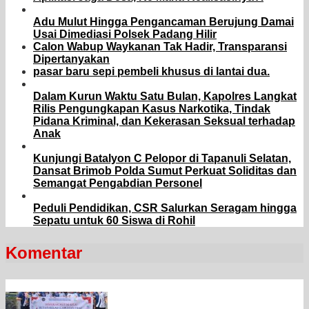
Adu Mulut Hingga Pengancaman Berujung Damai
Usai Dimediasi Polsek Padang Hilir
Calon Wabup Waykanan Tak Hadir, Transparansi
Dipertanyakan
pasar baru sepi pembeli khusus di lantai dua.
Dalam Kurun Waktu Satu Bulan, Kapolres Langkat
Rilis Pengungkapan Kasus Narkotika, Tindak
Pidana Kriminal, dan Kekerasan Seksual terhadap
Anak
Kunjungi Batalyon C Pelopor di Tapanuli Selatan,
Dansat Brimob Polda Sumut Perkuat Soliditas dan
Semangat Pengabdian Personel
Peduli Pendidikan, CSR Salurkan Seragam hingga
Sepatu untuk 60 Siswa di Rohil
Komentar