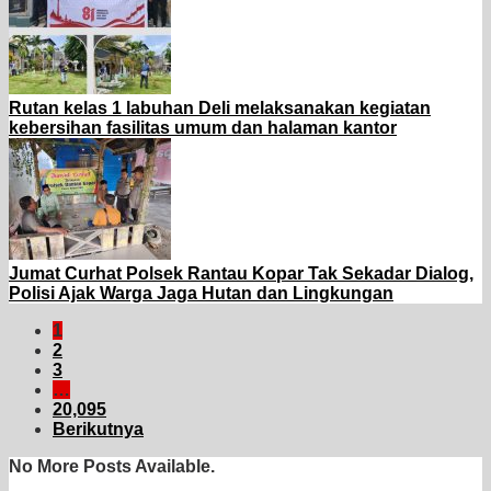
Rutan kelas 1 labuhan Deli melaksanakan kegiatan
kebersihan fasilitas umum dan halaman kantor
Jumat Curhat Polsek Rantau Kopar Tak Sekadar Dialog,
Polisi Ajak Warga Jaga Hutan dan Lingkungan
1
2
3
…
20,095
Berikutnya
No More Posts Available.