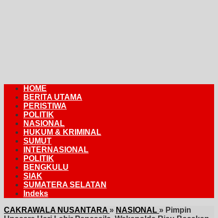
HOME
BERITA UTAMA
PERISTIWA
POLITIK
NASIONAL
HUKUM & KRIMINAL
SUMUT
INTERNASIONAL
POLITIK
BENGKULU
SIAK
SUMATERA SELATAN
Indeks
CAKRAWALA NUSANTARA
»
NASIONAL
»
Pimpin