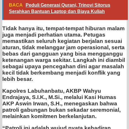
BACA
Peduli Generasi Qurani, Trinovi Sitorus
Serahkan Bantuan Laptop dan Biaya Kuliah
Tidak hanya itu, tempat-tempat hiburan malam
juga menjadi perhatian utama. Petugas
memastikan seluruh kegiatan berjalan sesuai
aturan, tidak melanggar jam operasional, serta
bebas dari gangguan yang bisa mengganggu
ketenangan warga sekitar. Langkah ini diambil
sebagai upaya pencegahan dini agar masalah
kecil tidak berkembang menjadi konflik yang
lebih besar.
Kapolres Labuhanbatu, AKBP Wahyu
Endrajaya, S.I.K., M.Si., melalui Kasi Humas
AKP Aswin Irwan, S.H., menegaskan bahwa
patroli gabungan bukan sekadar seremonial,
melainkan komitmen berkelanjutan.
“Patroli ini adalah wujud nyata kehadiran