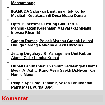
Mengambang
IKAMUDA Salurkan Bantuan untuk Korban
Musibah Kebakaran di Desa Muara Danau
Uptd. Puskesmas Lesung Batu Terus
Meningkatkan Kesehatan Masyarakat Melalui
Inovasi Klise TB
Gegara Dumas, Polsek Marbau Grebek Lokasi
Diduga Sarang Narkoba di Aek Hitetoras
Jelang Dirgahayu RI,Managemen Unit Kebun
Ajamu Gelar Lomba Kreasi
Bupati Labuhanbatu Sambut Kedatangan Ulama
Besar Al-Azhar Kairo Mesir Syekh Dr.Hiyam Kamil
Hamid Musa
Pimpin Apel Pagi Terakhir, Sekda Labuhanbatu
Pamit Masa Purna Bakti
Komentar