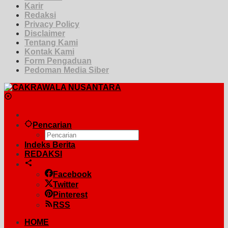
Karir
Redaksi
Privacy Policy
Disclaimer
Tentang Kami
Kontak Kami
Form Pengaduan
Pedoman Media Siber
Pencarian
Indeks Berita
REDAKSI
Facebook
Twitter
Pinterest
RSS
HOME