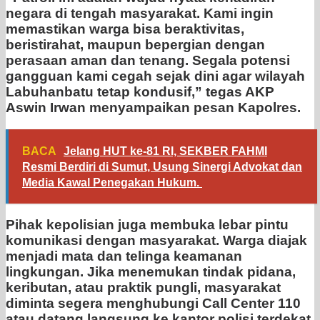
negara di tengah masyarakat. Kami ingin
memastikan warga bisa beraktivitas,
beristirahat, maupun bepergian dengan
perasaan aman dan tenang. Segala potensi
gangguan kami cegah sejak dini agar wilayah
Labuhanbatu tetap kondusif,” tegas AKP
Aswin Irwan menyampaikan pesan Kapolres.
BACA
Jelang HUT ke-81 RI, SEKBER FAHMI
Resmi Berdiri di Sumut, Usung Sinergi Advokat dan
Media Kawal Penegakan Hukum.
Pihak kepolisian juga membuka lebar pintu
komunikasi dengan masyarakat. Warga diajak
menjadi mata dan telinga keamanan
lingkungan. Jika menemukan tindak pidana,
keributan, atau praktik pungli, masyarakat
diminta segera menghubungi Call Center 110
atau datang langsung ke kantor polisi terdekat.