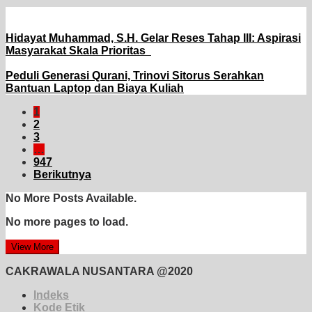
Hidayat Muhammad, S.H. Gelar Reses Tahap III: Aspirasi
Masyarakat Skala Prioritas
Peduli Generasi Qurani, Trinovi Sitorus Serahkan
Bantuan Laptop dan Biaya Kuliah
1
2
3
…
947
Berikutnya
No More Posts Available.
No more pages to load.
View More
CAKRAWALA NUSANTARA @2020
Indeks
Kode Etik