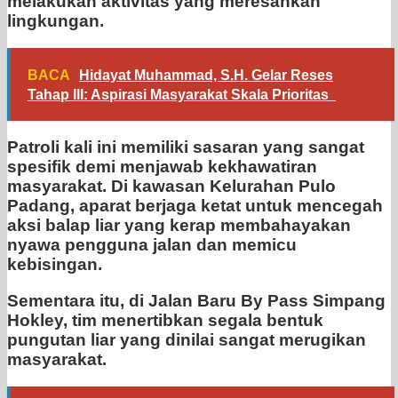
melakukan aktivitas yang meresahkan
lingkungan.
BACA
Hidayat Muhammad, S.H. Gelar Reses
Tahap III: Aspirasi Masyarakat Skala Prioritas
Patroli kali ini memiliki sasaran yang sangat
spesifik demi menjawab kekhawatiran
masyarakat. Di kawasan Kelurahan Pulo
Padang, aparat berjaga ketat untuk mencegah
aksi balap liar yang kerap membahayakan
nyawa pengguna jalan dan memicu
kebisingan.
Sementara itu, di Jalan Baru By Pass Simpang
Hokley, tim menertibkan segala bentuk
pungutan liar yang dinilai sangat merugikan
masyarakat.