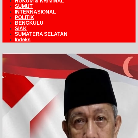
HUKUM & KRIMINAL
SUMUT
INTERNASIONAL
POLITIK
BENGKULU
SIAK
SUMATERA SELATAN
Indeks