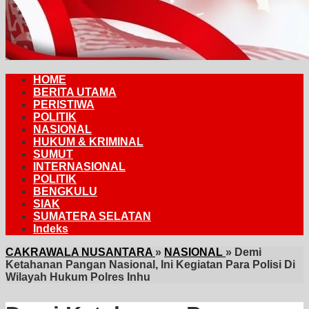
HOME
BERITA UTAMA
PERISTIWA
POLITIK
NASIONAL
HUKUM & KRIMINAL
SUMUT
INTERNASIONAL
POLITIK
BENGKULU
SIAK
SUMATERA SELATAN
Indeks
CAKRAWALA NUSANTARA
»
NASIONAL
»
Demi
Ketahanan Pangan Nasional, Ini Kegiatan Para Polisi Di
Wilayah Hukum Polres Inhu