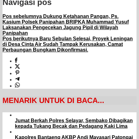
Navigasi pos
Pos sebelumnya
Dukung Ketahanan Pangan, Ps.
Kasium Polsek Panipahan BRIPKA Muhammad Yusuf
Laksanakan Pengecekan Jagung Pipil di Wilayah
Panipahan
Pos berikutnya
Baru Sebulan Selesai, Proyek Leningan
di Desa Cinta Air Sudah Tampak Kerusakan, Camat
Perbaungan Bungkam Dikonfirmasi.
MENARIK UNTUK DI BACA...
Jumat Berkah Polres Selayar, Sembako Dibagikan
kepada Tukang Becak dan Pedagang Kaki Lima
Kapolres Bantaeng AKBP Andi Mayasari Patongai