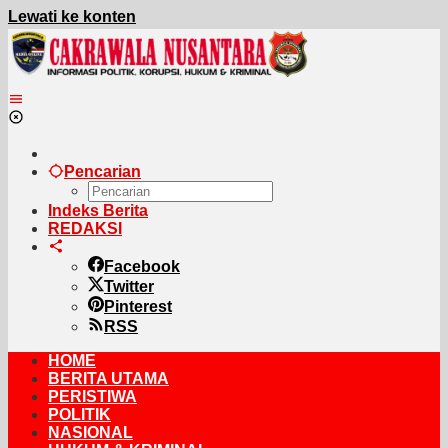
Lewati ke konten
Pencarian
Indeks Berita
REDAKSI
Facebook
Twitter
Pinterest
RSS
HOME
BERITA UTAMA
PERISTIWA
POLITIK
NASIONAL