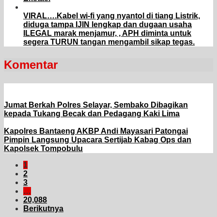
VIRAL….Kabel wi-fi yang nyantol di tiang Listrik,
diduga tampa IJIN lengkap dan dugaan usaha
ILEGAL marak menjamur, , APH diminta untuk
segera TURUN tangan mengambil sikap tegas.
Komentar
Jumat Berkah Polres Selayar, Sembako Dibagikan
kepada Tukang Becak dan Pedagang Kaki Lima
Kapolres Bantaeng AKBP Andi Mayasari Patongai
Pimpin Langsung Upacara Sertijab Kabag Ops dan
Kapolsek Tompobulu
1
2
3
…
20,088
Berikutnya