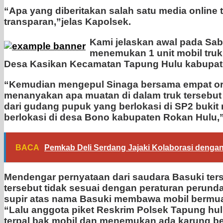
“Apa yang diberitakan salah satu media online
transparan,”jelas Kapolsek.
Kami jelaskan awal pada Sab
menemukan 1 unit mobil truk 
Desa Kasikan Kecamatan Tapung Hulu kabupat
“Kemudian mengepul Sinaga bersama empat ora
menanyakan apa muatan di dalam truk tersebut
dari gudang pupuk yang berlokasi di SP2 buki
berlokasi di desa Bono kabupaten Rokan Hulu,”
BACA
Pemkab Deli Serdang Jajaki Kolaborasi dengan
Mendengar pernyataan dari saudara Basuki ter
tersebut tidak sesuai dengan peraturan peru
supir atas nama Basuki membawa mobil bermuat
“Lalu anggota piket Reskrim Polsek Tapung h
terpal bak mobil dan menemukan ada karung be