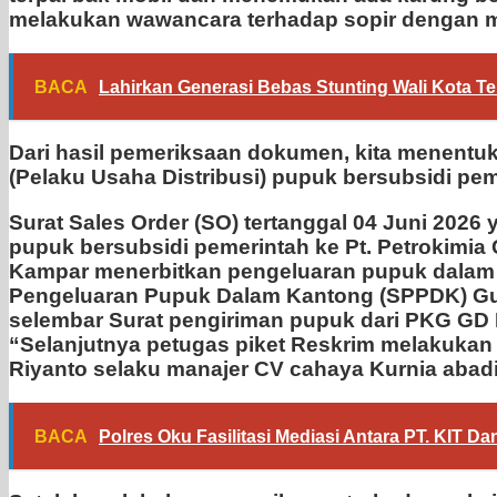
melakukan wawancara terhadap sopir dengan 
BACA
Lahirkan Generasi Bebas Stunting Wali Kota T
Dari hasil pemeriksaan dokumen, kita menentuk
(Pelaku Usaha Distribusi) pupuk bersubsidi pem
Surat Sales Order (SO) tertanggal 04 Juni 2026
pupuk bersubsidi pemerintah ke Pt. Petrokimia 
Kampar menerbitkan pengeluaran pupuk dalam ka
Pengeluaran Pupuk Dalam Kantong (SPPDK) Gud
selembar Surat pengiriman pupuk dari PKG GD
“Selanjutnya petugas piket Reskrim melakukan
Riyanto selaku manajer CV cahaya Kurnia abadi
BACA
Polres Oku Fasilitasi Mediasi Antara PT. KIT 