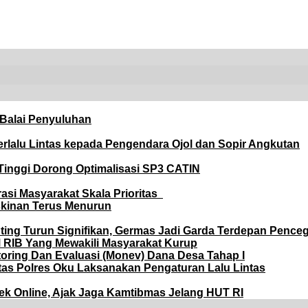
 Balai Penyuluhan
Berlalu Lintas kepada Pengendara Ojol dan Sopir Angkutan
 Tinggi Dorong Optimalisasi SP3 CATIN
rasi Masyarakat Skala Prioritas
skinan Terus Menurun
nting Turun Signifikan, Germas Jadi Garda Terdepan Pence
SM RIB Yang Mewakili Masyarakat Kurup
toring Dan Evaluasi (Monev) Dana Desa Tahap I
ntas Polres Oku Laksanakan Pengaturan Lalu Lintas
ek Online, Ajak Jaga Kamtibmas Jelang HUT RI