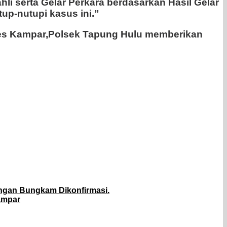
hli serta Gelar Perkara berdasarkan Hasil Gelar
up-nutupi kasus ini.”
lres Kampar,Polsek Tapung Hulu memberikan
ungan Bungkam Dikonfirmasi.
ampar