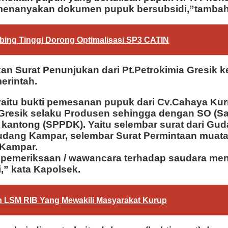
menanyakan dokumen pupuk bersubsidi,”tambah 
ebing Tinggi Dorong Optimalisasi SP3 CATIN
an Surat Penunjukan dari Pt.Petrokimia Gresik 
erintah.
 yaitu bukti pemesanan pupuk dari Cv.Cahaya Kur
Gresik selaku Produsen sehingga dengan SO (Sale
ntong (SPPDK). Yaitu selembar surat dari Gudan
ang Kampar, selembar Surat Permintaan muatan
 Kampar.
 pemeriksaan / wawancara terhadap saudara meng
,” kata Kapolsek.
Dan LSM RIB Yang Mewakili Masyarakat Kurup