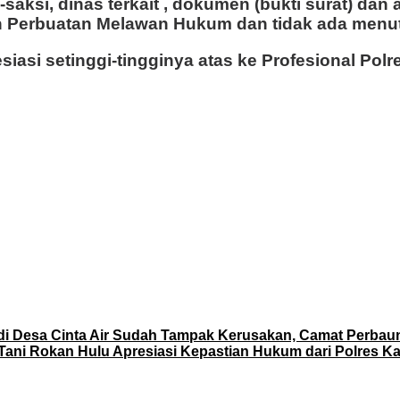
ksi, dinas terkait , dokumen (bukti surat) dan a
n Perbuatan Melawan Hukum dan tidak ada menut
iasi setinggi-tingginya atas ke Profesional Po
 di Desa Cinta Air Sudah Tampak Kerusakan, Camat Perba
ani Rokan Hulu Apresiasi Kepastian Hukum dari Polres K