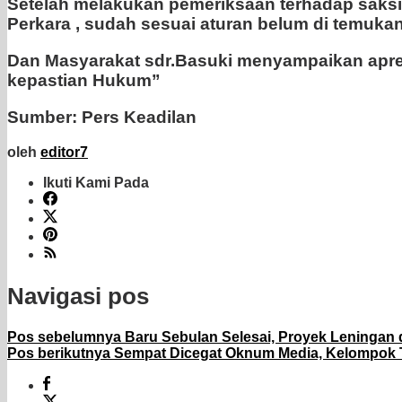
Setelah melakukan pemeriksaan terhadap saksi-sa
Perkara , sudah sesuai aturan belum di temuka
Dan Masyarakat sdr.Basuki menyampaikan apres
kepastian Hukum”
Sumber: Pers Keadilan
oleh
editor7
Ikuti Kami Pada
Navigasi pos
Pos sebelumnya
Baru Sebulan Selesai, Proyek Leningan
Pos berikutnya
Sempat Dicegat Oknum Media, Kelompok T