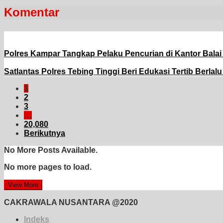
Komentar
Polres Kampar Tangkap Pelaku Pencurian di Kantor Bala
Satlantas Polres Tebing Tinggi Beri Edukasi Tertib Berla
1
2
3
…
20,080
Berikutnya
No More Posts Available.
No more pages to load.
View More
CAKRAWALA NUSANTARA @2020
Indeks