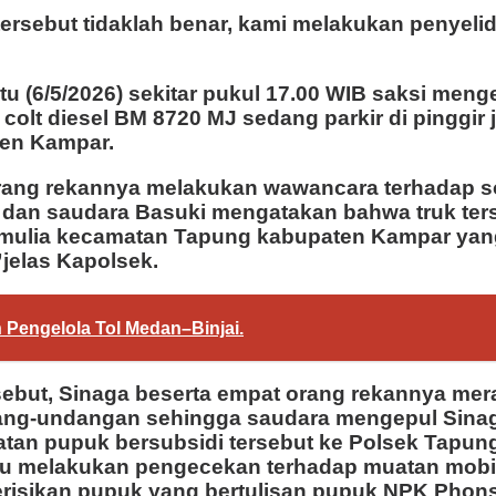
 tersebut tidaklah benar, kami melakukan penyel
tu (6/5/2026) sekitar pukul 17.00 WIB saksi men
colt diesel BM 8720 MJ sedang parkir di pinggir 
en Kampar.
ng rekannya melakukan wawancara terhadap sop
 dan saudara Basuki mengatakan bahwa truk ter
t mulia kecamatan Tapung kabupaten Kampar yan
jelas Kapolsek.
 Pengelola Tol Medan–Binjai.
sebut, Sinaga beserta empat orang rekannya mer
ndang-undangan sehingga saudara mengepul Sina
an pupuk bersubsidi tersebut ke Polsek Tapung 
ulu melakukan pengecekan terhadap muatan mob
risikan pupuk yang bertulisan pupuk NPK Phons