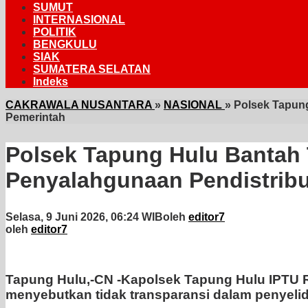
SUMUT
INTERNASIONAL
POLITIK
BENGKULU
SIAK
SUMATERA SELATAN
Indeks
CAKRAWALA NUSANTARA
»
NASIONAL
»
Polsek Tapun
Pemerintah
Polsek Tapung Hulu Bantah 
Penyalahgunaan Pendistribu
Selasa, 9 Juni 2026, 06:24 WIB
oleh
editor7
oleh
editor7
Tapung Hulu,-CN -Kapolsek Tapung Hulu IPTU R
menyebutkan tidak transparansi dalam penyeli