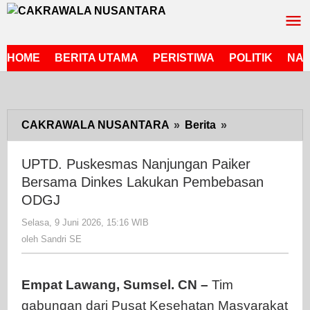
Lewati
ke
konten
HOME
BERITA UTAMA
PERISTIWA
POLITIK
NAS
CAKRAWALA NUSANTARA
»
Berita
»
UPTD.
Puskesmas
Nanjungan
UPTD. Puskesmas Nanjungan Paiker
Paiker
Bersama Dinkes Lakukan Pembebasan
Bersama
ODGJ
Dinkes
Selasa, 9 Juni 2026, 15:16 WIB
oleh
Lakukan
Sandri
oleh
Sandri SE
Pembebasan
SE
ODGJ
Empat Lawang, Sumsel. CN –
Tim
gabungan dari Pusat Kesehatan Masyarakat