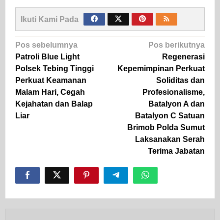
Ikuti Kami Pada
Navigasi
Pos sebelumnya
Pos berikutnya
pos
Patroli Blue Light
Regenerasi
Polsek Tebing Tinggi
Kepemimpinan Perkuat
Perkuat Keamanan
Soliditas dan
Malam Hari, Cegah
Profesionalisme,
Kejahatan dan Balap
Batalyon A dan
Liar
Batalyon C Satuan
Brimob Polda Sumut
Laksanakan Serah
Terima Jabatan