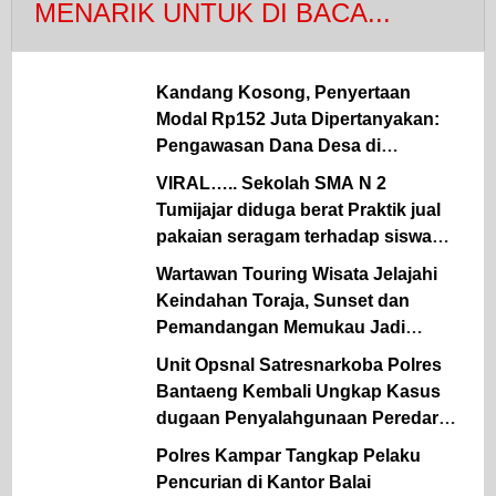
MENARIK UNTUK DI BACA...
Kandang Kosong, Penyertaan
Modal Rp152 Juta Dipertanyakan:
Pengawasan Dana Desa di
Simalungun Kembali Jadi Sorotan.
VIRAL….. Sekolah SMA N 2
Tumijajar diduga berat Praktik jual
pakaian seragam terhadap siswa
sekolah Oknum KS terancam
Wartawan Touring Wisata Jelajahi
diLaporkan.
Keindahan Toraja, Sunset dan
Pemandangan Memukau Jadi
Kesan Tak Terlupakan
Unit Opsnal Satresnarkoba Polres
Bantaeng Kembali Ungkap Kasus
dugaan Penyalahgunaan Peredaran
Gelap Narkotika Jenis Sabu
Polres Kampar Tangkap Pelaku
Pencurian di Kantor Balai