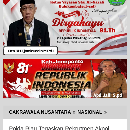
CAKRAWALA NUSANTARA
»
NASIONAL
»
Polda
Riau
Tegaskan
Polda Riau Tegaskan Rekrutmen Akpol