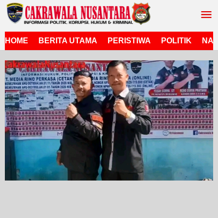
Lewati
ke
konten
HOME
BERITA UTAMA
PERISTIWA
POLITIK
NAS