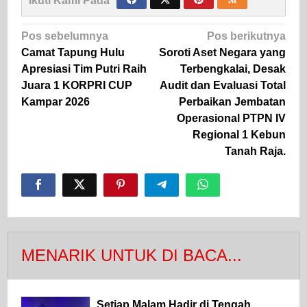
Ikuti Kami Pada
Navigasi
Pos sebelumnya
Pos berikutnya
pos
Camat Tapung Hulu
Soroti Aset Negara yang
Apresiasi Tim Putri Raih
Terbengkalai, Desak
Juara 1 KORPRI CUP
Audit dan Evaluasi Total
Kampar 2026
Perbaikan Jembatan
Operasional PTPN IV
Regional 1 Kebun
Tanah Raja.
MENARIK UNTUK DI BACA...
Setiap Malam Hadir di Tengah