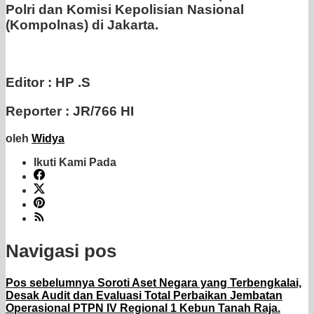
Polri dan Komisi Kepolisian Nasional
(Kompolnas) di Jakarta.
Editor : HP .S
Reporter : JR/766 HI
oleh
Widya
Ikuti Kami Pada
Navigasi pos
Pos sebelumnya
Soroti Aset Negara yang Terbengkalai,
Desak Audit dan Evaluasi Total Perbaikan Jembatan
Operasional PTPN IV Regional 1 Kebun Tanah Raja.