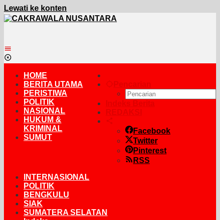
Lewati ke konten
HOME
BERITA UTAMA
Pencarian
PERISTIWA
POLITIK
Indeks Berita
NASIONAL
REDAKSI
HUKUM &
KRIMINAL
Facebook
SUMUT
Twitter
Pinterest
RSS
INTERNASIONAL
POLITIK
BENGKULU
SIAK
SUMATERA SELATAN