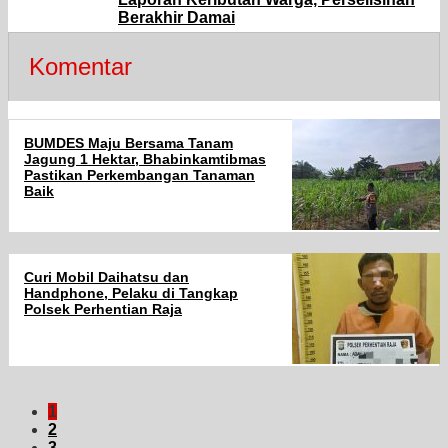
Berakhir Damai
Komentar
BUMDES Maju Bersama Tanam
Jagung 1 Hektar, Bhabinkamtibmas
Pastikan Perkembangan Tanaman
Baik
Curi Mobil Daihatsu dan
Handphone, Pelaku di Tangkap
Polsek Perhentian Raja
1
2
3