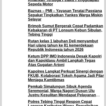
Sepeda Motor
Baznas – PMI – Yayasan Teratai Passiana
Sepakat Tingkatkan Yankes Warga Miskin
Selayar
Brimob Sumut Bergerak Cepat Padamkan
Kebakaran di PT Lonsum Kebun Sibulan,
Tebing Tinggi
Rutan kelas 1 labuhan Deli menyambut
Hari ulang tahun ke 81 kemerdekaan
Republik Indonesia tahun 2026
Ketum DPP IMO Indonesia Desak Kapolri
dan Kapoldasu Ambil Langkah Tegas
Atas Gugatan Arjoni
Kapolres Langkat Perkuat Sinergi dengan
FKUB, Kolaborasi Tokoh Agama Jadi Pilar
Menjaga Kamtibmas
Pemkab Simalungun Sibuk Agenda
Seremonial, Warga Nagori Dusun Ulu
Justru Kesulitan Mendapat Pelayanan
Desa
Polres Tebing Tinggi Respon Cepat
Laporan Keributan Warga, Perselisihan