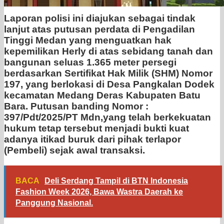
Laporan polisi ini diajukan sebagai tindak
lanjut atas putusan perdata di Pengadilan
Tinggi Medan yang menguatkan hak
kepemilikan Herly di atas sebidang tanah dan
bangunan seluas 1.365 meter persegi
berdasarkan Sertifikat Hak Milik (SHM) Nomor
197, yang berlokasi di Desa Pangkalan Dodek
kecamatan Medang Deras Kabupaten Batu
Bara. Putusan banding Nomor :
397/Pdt/2025/PT Mdn,yang telah berkekuatan
hukum tetap tersebut menjadi bukti kuat
adanya itikad buruk dari pihak terlapor
(Pembeli) sejak awal transaksi.
BACA
Deli Serdang Tampil di BTN Indonesia
Fashion Week 2026, Bawa Wastra Daerah ke
Panggung Nasional.