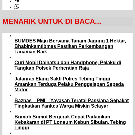
MENARIK UNTUK DI BACA...
BUMDES Maju Bersama Tanam Jagung 1 Hektar,
Bhabinkamtibmas Pastikan Perkembangan
Tanaman Baik
Curi Mobil Daihatsu dan Handphone, Pelaku di
Tangkap Polsek Perhentian Raja
Jatanras Elang Sakti Polres Tebing Tinggi
Amankan Terduga Pelaku Penggelapan Sepeda
Motor
Baznas – PMI – Yayasan Teratai Passiana Sepakat
Tingkatkan Yankes Warga Miskin Selayar
Brimob Sumut Bergerak Cepat Padamkan
Kebakaran di PT Lonsum Kebun Sibulan, Tebing
Tinggi