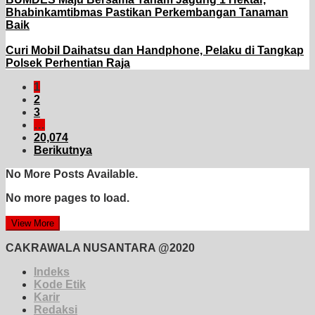
Bhabinkamtibmas Pastikan Perkembangan Tanaman
Baik
Curi Mobil Daihatsu dan Handphone, Pelaku di Tangkap
Polsek Perhentian Raja
1
2
3
…
20,074
Berikutnya
No More Posts Available.
No more pages to load.
View More
CAKRAWALA NUSANTARA @2020
Indeks
Kode Etik
Karir
Redaksi