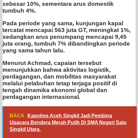
sebesar 10%, sementara arus domestik
tumbuh 4%.
Pada periode yang sama, kunjungan kapal
tercatat mencapai 563 juta GT, meningkat 1%,
sedangkan arus penumpang mencapai 9,45
juta orang, tumbuh 7% dibandingkan periode
yang sama tahun lalu.
Menurut Achmad, capaian tersebut
menunjukkan bahwa aktivitas logistik,
perdagangan, dan mobilitas masyarakat
melalui pelabuhan tetap terjaga positif di
tengah dinamika ekonomi global dan
perdagangan internasional.
BACA
Kapolres Aceh Singkil Jadi Pembina
Upacara Bendera Merah Putih Di SMA Negeri Satu
Singkil Utara.