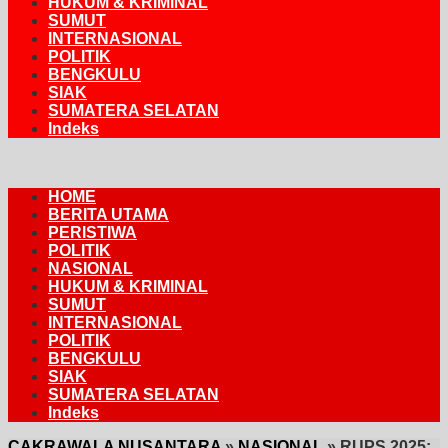
HUKUM & KRIMINAL
SUMUT
INTERNASIONAL
POLITIK
BENGKULU
SIAK
SUMATERA SELATAN
Indeks
HOME
BERITA UTAMA
PERISTIWA
POLITIK
NASIONAL
HUKUM & KRIMINAL
SUMUT
INTERNASIONAL
POLITIK
BENGKULU
SIAK
SUMATERA SELATAN
Indeks
CAKRAWALA NUSANTARA
»
NASIONAL
»
RUPS 2025: