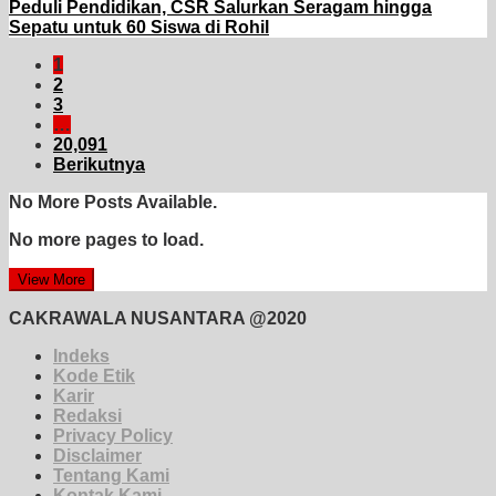
Peduli Pendidikan, CSR Salurkan Seragam hingga
Sepatu untuk 60 Siswa di Rohil
1
2
3
…
20,091
Berikutnya
No More Posts Available.
No more pages to load.
View More
CAKRAWALA NUSANTARA @2020
Indeks
Kode Etik
Karir
Redaksi
Privacy Policy
Disclaimer
Tentang Kami
Kontak Kami