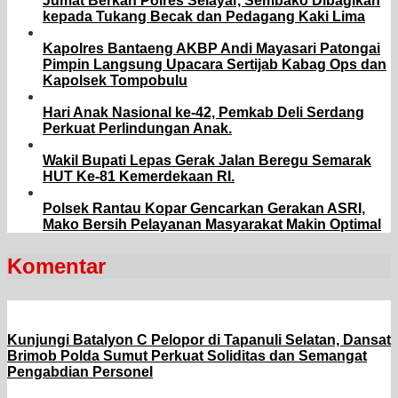
Jumat Berkah Polres Selayar, Sembako Dibagikan
kepada Tukang Becak dan Pedagang Kaki Lima
Kapolres Bantaeng AKBP Andi Mayasari Patongai
Pimpin Langsung Upacara Sertijab Kabag Ops dan
Kapolsek Tompobulu
Hari Anak Nasional ke-42, Pemkab Deli Serdang
Perkuat Perlindungan Anak.
Wakil Bupati Lepas Gerak Jalan Beregu Semarak
HUT Ke-81 Kemerdekaan RI.
Polsek Rantau Kopar Gencarkan Gerakan ASRI,
Mako Bersih Pelayanan Masyarakat Makin Optimal
Komentar
Kunjungi Batalyon C Pelopor di Tapanuli Selatan, Dansat
Brimob Polda Sumut Perkuat Soliditas dan Semangat
Pengabdian Personel