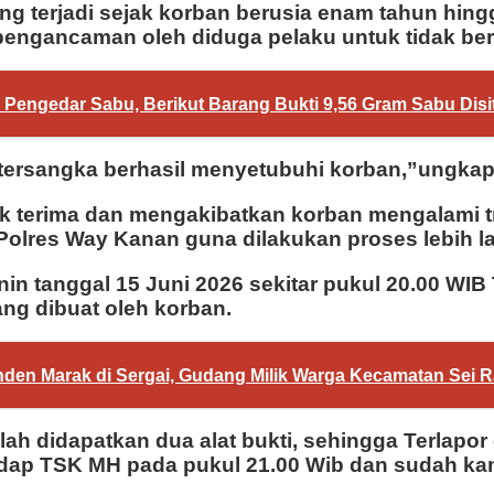
ng terjadi sejak korban berusia enam tahun hing
 pengancaman oleh diduga pelaku untuk tidak ber
Pengedar Sabu, Berikut Barang Bukti 9,56 Gram Sabu Disi
, tersangka berhasil menyetubuhi korban,”ungkap
ak terima dan mengakibatkan korban mengalami t
Polres Way Kanan guna dilakukan proses lebih la
in tanggal 15 Juni 2026 sekitar pukul 20.00 WI
ang dibuat oleh korban.
n Marak di Sergai, Gudang Milik Warga Kecamatan Sei R
ah didapatkan dua alat bukti, sehingga Terlapor
dap TSK MH pada pukul 21.00 Wib dan sudah kami