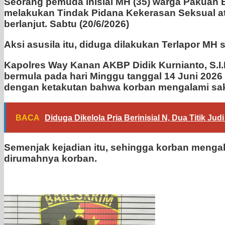
Seorang pemuda inisial MH (35) warga Pakuan 
melakukan Tindak Pidana Kekerasan Seksual at
berlanjut. Sabtu (20/6/2026)
‎Aksi asusila itu, diduga dilakukan Terlapor MH
Kapolres Way Kanan AKBP Didik Kurnianto, S.I.
bermula pada hari Minggu tanggal 14 Juni 2026
dengan ketakutan bahwa korban mengalami saki
BACA
Diduga Dikelola Pria Berinisial N, Dua Titik Ju
Semenjak kejadian itu, sehingga korban mengal
dirumahnya korban.