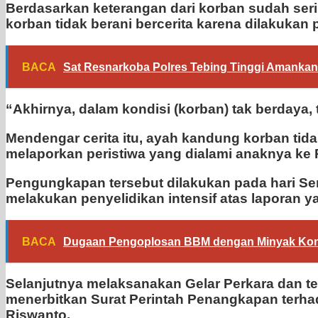
Berdasarkan keterangan dari korban sudah seri
korban tidak berani bercerita karena dilakukan
BACA
Sat Resnarkoba Polres Tebing Tinggi Amankan 
“Akhirnya, dalam kondisi (korban) tak berdaya
Mendengar cerita itu, ayah kandung korban tid
melaporkan peristiwa yang dialami anaknya ke 
Pengungkapan tersebut dilakukan pada hari Sen
melakukan penyelidikan intensif atas laporan y
BACA
Dugaan Pengoplosan BBM dengan Minyak Konde
Selanjutnya melaksanakan Gelar Perkara dan tel
menerbitkan Surat Perintah Penangkapan terha
Riswanto.