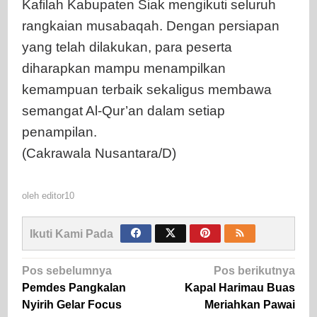
Kafilah Kabupaten Siak mengikuti seluruh
rangkaian musabaqah. Dengan persiapan
yang telah dilakukan, para peserta
diharapkan mampu menampilkan
kemampuan terbaik sekaligus membawa
semangat Al-Qur’an dalam setiap
penampilan.
(Cakrawala Nusantara/D)
oleh
editor10
Ikuti Kami Pada
Navigasi
Pos sebelumnya
Pos berikutnya
pos
Pemdes Pangkalan
Kapal Harimau Buas
Nyirih Gelar Focus
Meriahkan Pawai