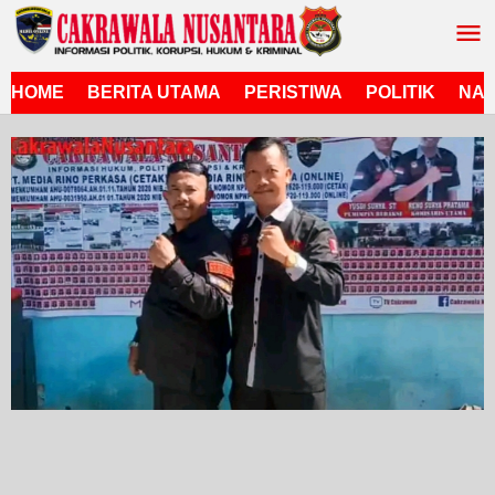
Lewati
ke
konten
HOME
BERITA UTAMA
PERISTIWA
POLITIK
NAS