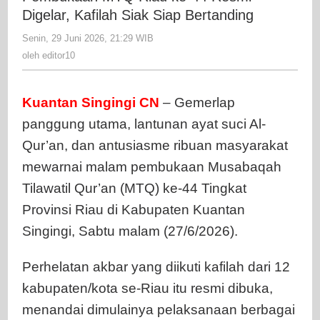
ke-
Digelar, Kafilah Siak Siap Bertanding
44
Senin, 29 Juni 2026, 21:29 WIB
oleh
Resmi
editor10
oleh
editor10
Digelar,
Kafilah
Siak
Kuantan Singingi CN
– Gemerlap
Siap
panggung utama, lantunan ayat suci Al-
Bertandin
Qur’an, dan antusiasme ribuan masyarakat
mewarnai malam pembukaan Musabaqah
Tilawatil Qur’an (MTQ) ke-44 Tingkat
Provinsi Riau di Kabupaten Kuantan
Singingi, Sabtu malam (27/6/2026).
Perhelatan akbar yang diikuti kafilah dari 12
kabupaten/kota se-Riau itu resmi dibuka,
menandai dimulainya pelaksanaan berbagai