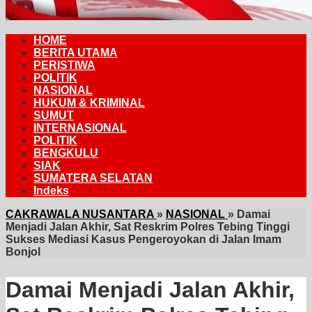
HOME
BERITA UTAMA
PERISTIWA
POLITIK
NASIONAL
HUKUM & KRIMINAL
SUMUT
INTERNASIONAL
POLITIK
BENGKULU
SIAK
SUMATERA SELATAN
Indeks
CAKRAWALA NUSANTARA
»
NASIONAL
»
Damai
Menjadi Jalan Akhir, Sat Reskrim Polres Tebing Tinggi
Sukses Mediasi Kasus Pengeroyokan di Jalan Imam
Bonjol
Damai Menjadi Jalan Akhir,