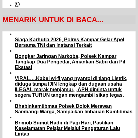
MENARIK UNTUK DI BACA...
Siaga Karhutla 2026, Polres Kampar Gelar Apel
Bersama TNI dan Instansi Terkait
Bongkar Jaringan Narkoba, Polsek Kampar
Tangkap Dua Pengedar, Amankan Sabu dan Pil
Ekstasi
VIRAL….Kabel wi-fi yang nyantol di tiang Listrik,
diduga tampa IJIN lengkap dan dugaan usaha
ILEGAL marak menjamur, , APH diminta untuk
segera TURUN tangan mengambil sikap tegas.
Bhabinkamtibmas Polsek Dolok Merawan
Sambangi Warga, Sampaikan Imbauan Kamtibmas
Brimob Sumut Hadir di Pagi Hari, Pastikan
Keselamatan Pelajar Melalui Pengaturan Lalu
Lintas