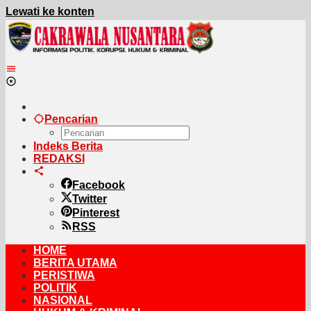
Lewati ke konten
Pencarian
Indeks Berita
REDAKSI
Facebook
Twitter
Pinterest
RSS
HOME
BERITA UTAMA
PERISTIWA
POLITIK
NASIONAL