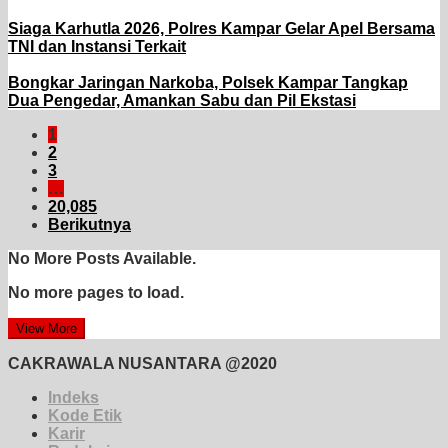
Siaga Karhutla 2026, Polres Kampar Gelar Apel Bersama
TNI dan Instansi Terkait
Bongkar Jaringan Narkoba, Polsek Kampar Tangkap
Dua Pengedar, Amankan Sabu dan Pil Ekstasi
1
2
3
…
20,085
Berikutnya
No More Posts Available.
No more pages to load.
View More
CAKRAWALA NUSANTARA @2020
Indeks
Kode Etik
Karir