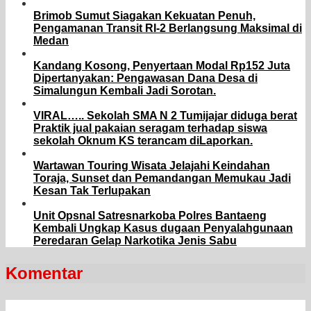
Brimob Sumut Siagakan Kekuatan Penuh,
Pengamanan Transit RI-2 Berlangsung Maksimal di
Medan
Kandang Kosong, Penyertaan Modal Rp152 Juta
Dipertanyakan: Pengawasan Dana Desa di
Simalungun Kembali Jadi Sorotan.
VIRAL….. Sekolah SMA N 2 Tumijajar diduga berat
Praktik jual pakaian seragam terhadap siswa
sekolah Oknum KS terancam diLaporkan.
Wartawan Touring Wisata Jelajahi Keindahan
Toraja, Sunset dan Pemandangan Memukau Jadi
Kesan Tak Terlupakan
Unit Opsnal Satresnarkoba Polres Bantaeng
Kembali Ungkap Kasus dugaan Penyalahgunaan
Peredaran Gelap Narkotika Jenis Sabu
Komentar