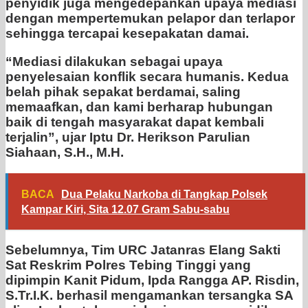
penyidik juga mengedepankan upaya mediasi
dengan mempertemukan pelapor dan terlapor
sehingga tercapai kesepakatan damai.
“Mediasi dilakukan sebagai upaya
penyelesaian konflik secara humanis. Kedua
belah pihak sepakat berdamai, saling
memaafkan, dan kami berharap hubungan
baik di tengah masyarakat dapat kembali
terjalin”, ujar Iptu Dr. Herikson Parulian
Siahaan, S.H., M.H.
BACA
Dua Pelaku Narkoba di Tangkap Polsek
Kampar Kiri, Sita 12.07 Gram Sabu-sabu
Sebelumnya, Tim URC Jatanras Elang Sakti
Sat Reskrim Polres Tebing Tinggi yang
dipimpin Kanit Pidum, Ipda Rangga AP. Risdin,
S.Tr.I.K. berhasil mengamankan tersangka SA