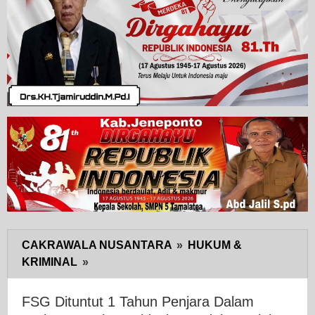
CAKRAWALA NUSANTARA
»
HUKUM &
KRIMINAL
»
FSG
Dituntut
1
FSG Dituntut 1 Tahun Penjara Dalam
Tahun