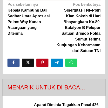
Navigasi
Pos sebelumnya
Pos berikutnya
pos
Kepala Kampung Bali
Sinergitas TNI–Polri
Sadhar Utara Apresiasi
Kian Kokoh di Hari
Polres Way Kanan
Bhayangkara Ke-80,
Ataargaan yang
Batalyon B Pelopor
Diterima
Satuan Brimob Polda
Sumut Terima
Kunjungan Kehormatan
dari Satuan TNI
MENARIK UNTUK DI BACA...
Aparat Diminta Tegakkan Pasal 426