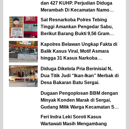
dan 427 KUHP. Perjudian Diduga
Merambah Di Kecamatan Namo
Rambe.
Sat Resnarkoba Polres Tebing
Tinggi Amankan Pengedar Sabu,
Berikut Barang Bukti 9,56 Gram
Sabu Disita
Kapolres Belawan Ungkap Fakta di
Balik Kasus Viral, Motif Asmara
hingga 31 Kasus Narkoba
Dibongkar
Diduga Dikelola Pria Berinisial N,
Dua Titik Judi “Ikan-Ikan” Merbak di
Desa Bakaran Batu Sergai.
Dugaan Pengoplosan BBM dengan
Minyak Konden Marak di Sergai,
Gudang Milik Warga Kecamatan Sei
Rampah Digerebek Media.
Feri Indra Leki Soroti Kasus
Wartawati Masih Mengambang