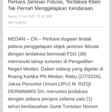
Perkara Jaminan Fidusia, Terdakwa Klaim
Penjara
Tak Pernah Menggelapkan Kendaraan.
Dalam
Kamis, 2 Juli 2026, 07:42 WIB
oleh
Perkara
Syahrial
oleh
Syahrial
Jaminan
Fidusia,
Terdakwa
MEDAN – CN – Perkara dugaan tindak
Klaim
pidana penggelapan objek jaminan fidusia
Tak
Pernah
dengan terdakwa berinisial FSG (38)
Menggelapkan
memasuki tahap tuntutan di Pengadilan
Kendaraan.
Negeri Medan. Dalam sidang yang digelar di
Ruang Kartika PN Medan, Rabu (1/7/2026),
Jaksa Penuntut Umum (JPU) M. RIZQI
DERMAWAN SH, menuntut terdakwa
dengan pidana penjara selama satu (1)
tahun berdasarkan Surat Tuntutan Nomor: