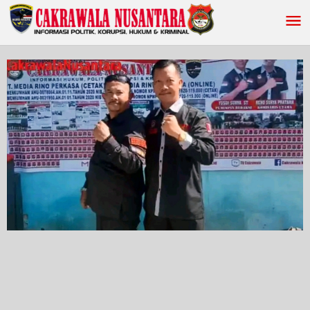
Lewati
ke
konten