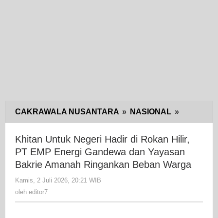
CAKRAWALA NUSANTARA
»
NASIONAL
»
Khitan
Untuk
Negeri
Khitan Untuk Negeri Hadir di Rokan Hilir,
Hadir
PT EMP Energi Gandewa dan Yayasan
di
Bakrie Amanah Ringankan Beban Warga
Rokan
Kamis, 2 Juli 2026, 20:21 WIB
oleh
Hilir,
editor7
oleh
editor7
PT
EMP
Energi