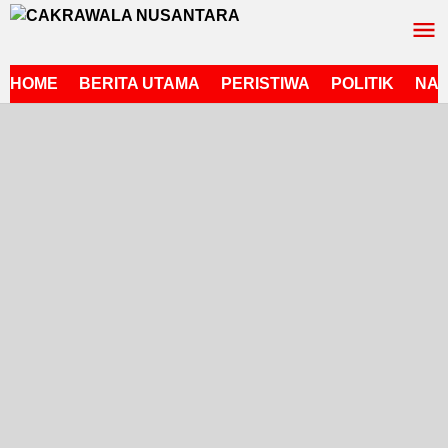
Lewati
ke
konten
HOME
BERITA UTAMA
PERISTIWA
POLITIK
NAS