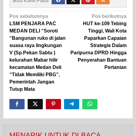
Ikuti Kami Pada
Navigasi
Pos sebelumnya
Pos berikutnya
pos
LSM PENJARA PAC
HUT ke-109 Tebing
MEDAN DELI “Soroti
Tinggi, Wali Kota
“Bangunan ruko di jalan
Paparkan Capaian
suasa raya lingkungan
Strategis Dalam
V (Sp.Pekan Sabtu )
Paripurna DPRD Hingga
kelurahan Mabar hilir
Penyerahan Bantuan
kecamatan Medan Deli
Pertanian
“Tidak Memiliki PBG”,
Pemerintah Jangan
Tutup Mata
MENARIK UNTUK DI BACA...