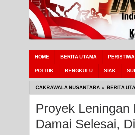
HOME
BERITA UTAMA
PERISTIWA
POLITIK
BENGKULU
SIAK
SU
CAKRAWALA NUSANTARA
»
BERITA UT
Proyek Leningan 
Damai Selesai, D