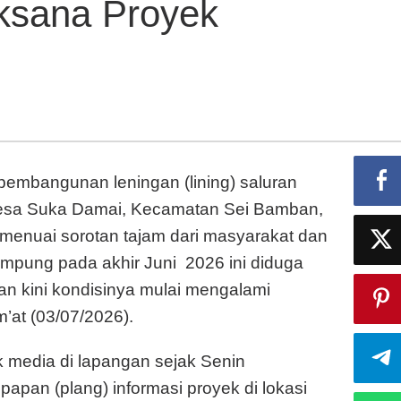
ksana Proyek
Selesai,
Ditemukan
Retak
Struktur
dan
Dugaan
Pelaksana
Proyek
embangunan leningan (lining) saluran
Menghindar.
, Desa Suka Damai, Kecamatan Sei Bamban,
menuai sorotan tajam dari masyarakat dan
mpung pada akhir Juni 2026 ini diduga
dan kini kondisinya mulai mengalami
m’at (03/07/2026).
 media di lapangan sejak Senin
papan (plang) informasi proyek di lokasi