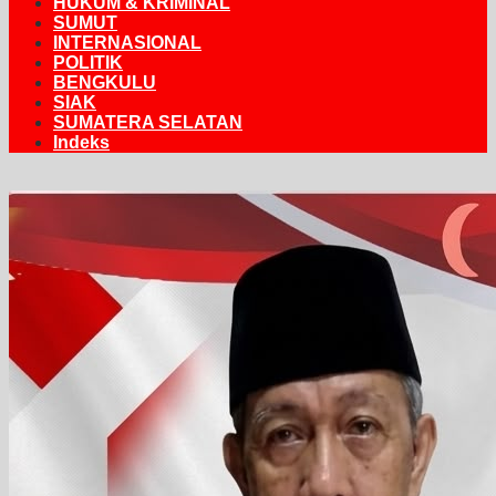
HUKUM & KRIMINAL
SUMUT
INTERNASIONAL
POLITIK
BENGKULU
SIAK
SUMATERA SELATAN
Indeks