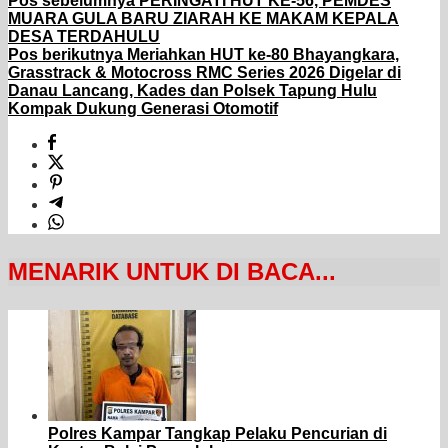
Pos sebelumnya
PERINGATI HUT KE-56, PEMDES
MUARA GULA BARU ZIARAH KE MAKAM KEPALA
DESA TERDAHULU
Pos berikutnya
Meriahkan HUT ke-80 Bhayangkara,
Grasstrack & Motocross RMC Series 2026 Digelar di
Danau Lancang, Kades dan Polsek Tapung Hulu
Kompak Dukung Generasi Otomotif
MENARIK UNTUK DI BACA...
Polres Kampar Tangkap Pelaku Pencurian di