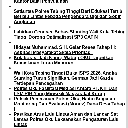
Kantor Balai Penyuluhan
Satlantas Polres Tebing Tinggi Beri Edukasi Tertib
Berlalu Lintas kepada Pengendara Ojol dan Sopir
Angkutan
Lahirkan Generasi Bebas Stunting Wali Kota Tebing
Tinggi Dorong Optimalisasi SP3 CATIN
Hidayat Muhammad, S.H. Gelar Reses Tahap III:
Aspirasi Masyarakat Skala Prioritas
Kolaborasi Jadi Kunci, Wabup OKU Targetkan
Kemiskinan Terus Menurun
Wali Kota Tebing Tinggi Buka ISPS 2026, Angka
Stunting Turun Signifikan, Germas Jadi Garda
Terdepan Pencegahan
Polres Oku Fasilitasi Mediasi Antara PT. KIT Dan
LSM RIB Yang Mewakili Masyarakat Kurup
Polsek Peninjauan Polres Oku, Hadiri Kegiatan
Monitoring Dan Evaluasi (Monev) Dana Desa Tahap
I
Pastikan Arus Lalu Lintas Aman dan Lancar, Sat
Lantas Polres Oku Laksanakan Pengaturan Lalu
Lintas