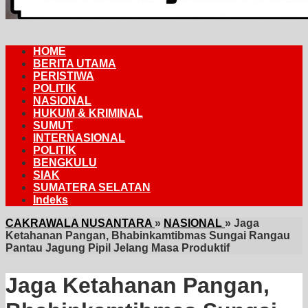
HOME
BERITA UTAMA
PERISTIWA
POLITIK
NASIONAL
HUKUM & KRIMINAL
SUMUT
INTERNASIONAL
POLITIK
BENGKULU
SIAK
SUMATERA SELATAN
Indeks
CAKRAWALA NUSANTARA
»
NASIONAL
»
Jaga
Ketahanan Pangan, Bhabinkamtibmas Sungai Rangau
Pantau Jagung Pipil Jelang Masa Produktif
Jaga Ketahanan Pangan,