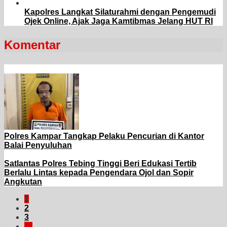
Kapolres Langkat Silaturahmi dengan Pengemudi
Ojek Online, Ajak Jaga Kamtibmas Jelang HUT RI
Komentar
Polres Kampar Tangkap Pelaku Pencurian di Kantor
Balai Penyuluhan
Satlantas Polres Tebing Tinggi Beri Edukasi Tertib
Berlalu Lintas kepada Pengendara Ojol dan Sopir
Angkutan
1
2
3
…