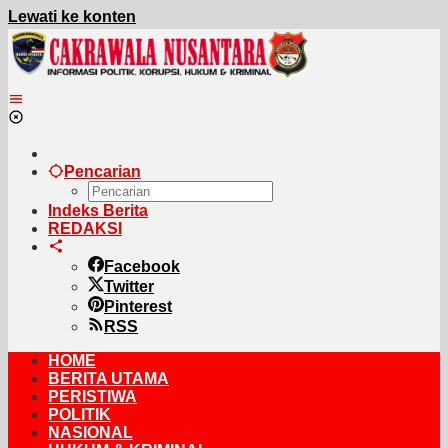
Lewati ke konten
Pencarian
Indeks Berita
REDAKSI
Facebook
Twitter
Pinterest
RSS
HOME
BERITA UTAMA
PERISTIWA
POLITIK
NASIONAL