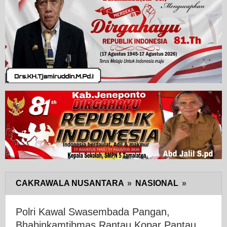
CAKRAWALA NUSANTARA
»
NASIONAL
»
Polri
Kawal
Swasemb
Polri Kawal Swasembada Pangan,
Pangan,
Bhabinkamtibmas Rantau Kopar Pantau