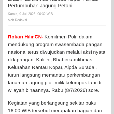
Bhabinka
Pertumbuhan Jagung Petani
Rantau
Kamis, 9 Juli 2026, 00:32 WIB
oleh
Kopar
Redaksi
oleh
Redaksi
Pantau
Pertumbu
Jagung
Rokan Hilir.CN-
Komitmen Polri dalam
Petani
mendukung program swasembada pangan
nasional terus diwujudkan melalui aksi nyata
di lapangan. Kali ini, Bhabinkamtibmas
Kelurahan Rantau Kopar, Aipda Suradal,
turun langsung memantau perkembangan
tanaman jagung pipil milik kelompok tani di
wilayah binaannya, Rabu (8/7/2026) sore.
Kegiatan yang berlangsung sekitar pukul
16.00 WIB tersebut merupakan bagian dari