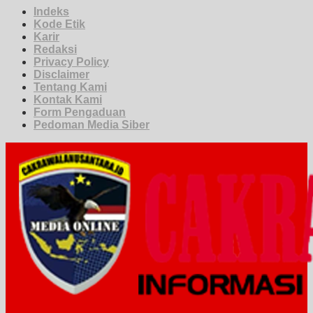
Indeks
Kode Etik
Karir
Redaksi
Privacy Policy
Disclaimer
Tentang Kami
Kontak Kami
Form Pengaduan
Pedoman Media Siber