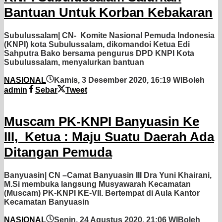
Bantuan Untuk Korban Kebakaran
Subulussalam| CN- Komite Nasional Pemuda Indonesia
(KNPI) kota Subulussalam, dikomandoi Ketua Edi
Sahputra Bako bersama pengurus DPD KNPI Kota
Subulussalam, menyalurkan bantuan
NASIONAL
Kamis, 3 Desember 2020, 16:19 WIB
oleh
admin
Sebar
Tweet
Muscam PK-KNPI Banyuasin Ke
III, Ketua : Maju Suatu Daerah Ada
Ditangan Pemuda
Banyuasin| CN –Camat Banyuasin III Dra Yuni Khairani,
M.Si membuka langsung Musyawarah Kecamatan
(Muscam) PK-KNPI KE-VII. Bertempat di Aula Kantor
Kecamatan Banyuasin
NASIONAL
Senin, 24 Agustus 2020, 21:06 WIB
oleh