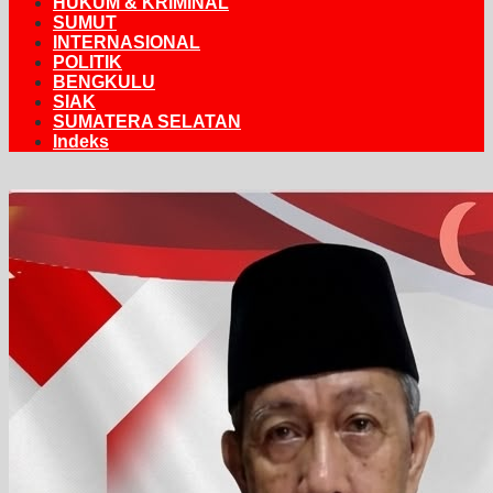
HUKUM & KRIMINAL
SUMUT
INTERNASIONAL
POLITIK
BENGKULU
SIAK
SUMATERA SELATAN
Indeks