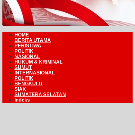
HOME
BERITA UTAMA
PERISTIWA
POLITIK
NASIONAL
HUKUM & KRIMINAL
SUMUT
INTERNASIONAL
POLITIK
BENGKULU
SIAK
SUMATERA SELATAN
Indeks