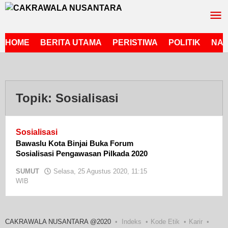
Lewati
ke
konten
HOME
BERITA UTAMA
PERISTIWA
POLITIK
NAS
Topik:
Sosialisasi
Sosialisasi
Bawaslu Kota Binjai Buka Forum
Sosialisasi Pengawasan Pilkada 2020
SUMUT
Selasa, 25 Agustus 2020, 11:15
WIB
oleh
admin
CAKRAWALA NUSANTARA @2020
Indeks
Kode Etik
Karir