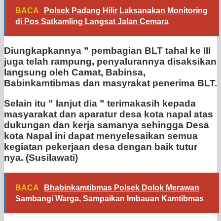
BACA
Polsek Padang Hilir Laksanakan Monitoring
di Pos Satkamling Langsat Jalan Cemara
Diungkapkannya ” pembagian BLT tahal ke III
juga telah rampung, penyalurannya disaksikan
langsung oleh Camat, Babinsa,
Babinkamtibmas dan masyrakat penerima BLT.
Selain itu ” lanjut dia ” terimakasih kepada
masyarakat dan aparatur desa kota napal atas
dukungan dan kerja samanya sehingga Desa
kota Napal ini dapat menyelesaikan semua
kegiatan pekerjaan desa dengan baik tutur
nya. (Susilawati)
BACA
Bhabinkamtibmas Polsek Dolok Merawan
Sambangi Warga, Sampaikan Imbauan Kamtibmas