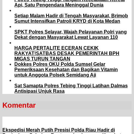
Api, Satu Pengendara Meninggal Dunia
Setiap Malam Hadir di Tengah Masyarakat, Brimob
Sumut Intensifkan Patroli KRYD di Kota Medan
SPKT Polres Selayar, Wajah Pelayanan Polri yang
Dekat dengan Masyarakat Lewat Layanan 110
HARGA PERTALITE ECERAN CEKIK
RAKYAT!SATBAS DESAK PEMERINTAH BPH
MIGAS TURUN TANGAN
Dokkes Polres OKU Polda Sumsel Gelar
Pemeriksaan Kesehatan dan Bagikan Vitamin
untuk Anggota Polsek Semidang Aji
Sat Samapta Polres Tebing Tinggi Latihan Dalmas
Antisipasi Unjuk Rasa
Komentar
Ekspedisi Merah Putih Presisi Polda Riau Hadir di