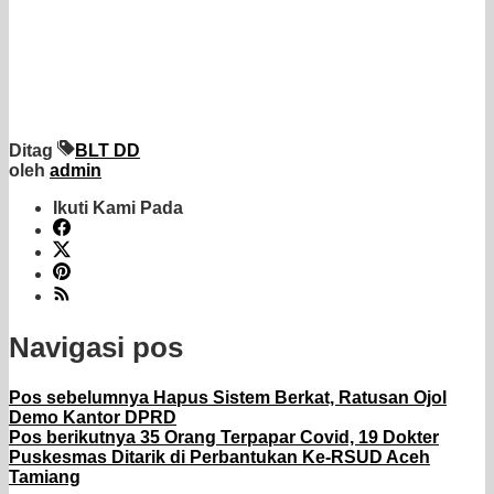
Ditag
BLT DD
oleh
admin
Ikuti Kami Pada
Navigasi pos
Pos sebelumnya
Hapus Sistem Berkat, Ratusan Ojol
Demo Kantor DPRD
Pos berikutnya
35 Orang Terpapar Covid, 19 Dokter
Puskesmas Ditarik di Perbantukan Ke-RSUD Aceh
Tamiang