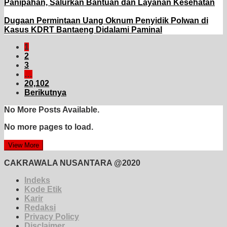
Panipahan, Salurkan Bantuan dan Layanan Kesehatan
Dugaan Permintaan Uang Oknum Penyidik Polwan di
Kasus KDRT Bantaeng Didalami Paminal
1
2
3
…
20,102
Berikutnya
No More Posts Available.
No more pages to load.
View More
CAKRAWALA NUSANTARA @2020
Indeks
Kode Etik
Karir
Redaksi
Privacy Policy
Disclaimer