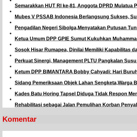
Semarakkan HUT RI ke-81, Anggota DPRD Mulatua P
Mubes V PSSAB Indonesia Berlangsung Sukses, Sudu
Pengadilan Negeri Sibolga,Menyatakan Putusan Tunt
Ketua Umum DPP GPIE Sumut Kukuhkan Muhammad Ari
Sosok Hisar Rumapea, Dinilai Memiliki Kapabilitas
Perkuat Sinergi, Management PLTU Pangkalan Susu 
Ketum DPP BIMANTARA Bobby Cahyadi: Hari Buruh 
Sidang Pemeriksaan Objek Lahan Sengketa,Warga 
Kades Batu Horing Tapsel Diduga Tidak Respon M
Rehabilitasi sebagai Jalan Pemulihan Korban Penya
Komentar