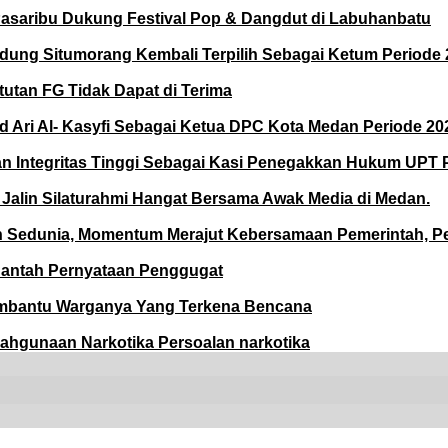
asaribu Dukung Festival Pop & Dangdut di Labuhanbatu
ng Situmorang Kembali Terpilih Sebagai Ketum Periode 2
utan FG Tidak Dapat di Terima
 Al- Kasyfi Sebagai Ketua DPC Kota Medan Periode 202
 dan Integritas Tinggi Sebagai Kasi Penegakkan Hukum UPT
Jalin Silaturahmi Hangat Bersama Awak Media di Medan.
Sedunia, Momentum Merajut Kebersamaan Pemerintah, Pe
Bantah Pernyataan Penggugat
embantu Warganya Yang Terkena Bencana
lahgunaan Narkotika Persoalan narkotika