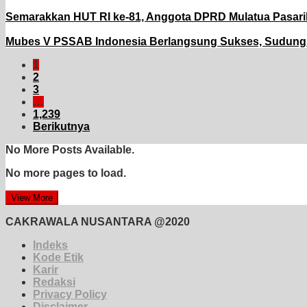
Semarakkan HUT RI ke-81, Anggota DPRD Mulatua Pasari
Mubes V PSSAB Indonesia Berlangsung Sukses, Sudung Si
1
2
3
…
1,239
Berikutnya
No More Posts Available.
No more pages to load.
View More
CAKRAWALA NUSANTARA @2020
Indeks
Kode Etik
Karir
Redaksi
Privacy Policy
Disclaimer