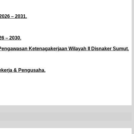
026 – 2031.
6 – 2030.
 Pengawasan Ketenagakerjaan Wilayah II Disnaker Sumut.
kerja & Pengusaha.