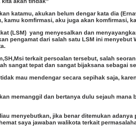
 kita akan tindak”
itukan katamu, akukan belum dengar kata dia (Er
 kamu komfirmasi, aku juga akan komfirmasi, ka
at (LSM) yang menyesalkan dan menyayangkan at
hkan pengamat dari salah satu LSM ini menyebut 
a.
,SH,Msi terkait persoalan tersebut, salah seora
dah sangat tepat dan sangat bijaksana sebagai 
 tidak mau mendengar secara sepihak saja, kare
akan memanggil dan bertanya dulu sejauh mana b
eliau menyebutkan, jika benar ditemukan adanya p
hemat saya jawaban walikota terkait permasalaha