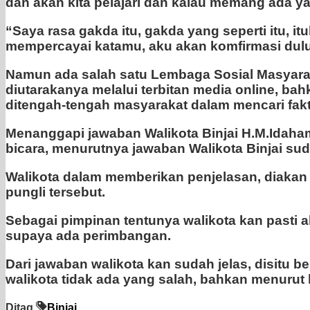
dan akan kita pelajari dan kalau memang ada ya
“Saya rasa gakda itu, gakda yang seperti itu, 
mempercayai katamu, aku akan komfirmasi dulu,
Namun ada salah satu Lembaga Sosial Masyarak
diutarakanya melalui terbitan media online, ba
ditengah-tengah masyarakat dalam mencari fakt
Menanggapi jawaban Walikota Binjai H.M.Idaham
bicara, menurutnya jawaban Walikota Binjai su
Walikota dalam memberikan penjelasan, diakan
pungli tersebut.
Sebagai pimpinan tentunya walikota kan pasti 
supaya ada perimbangan.
Dari jawaban walikota kan sudah jelas, disitu b
walikota tidak ada yang salah, bahkan menurut 
Ditag
Binjai