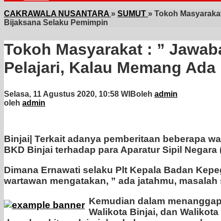
CAKRAWALA NUSANTARA
»
SUMUT
»
Tokoh Masyarakat 
Bijaksana Selaku Pemimpin
Tokoh Masyarakat : ” Jawaba
Pelajari, Kalau Memang Ada 
Selasa, 11 Agustus 2020, 10:58 WIB
oleh
admin
oleh
admin
Binjai|
Terkait adanya pemberitaan beberapa wakt
BKD Binjai terhadap para Aparatur Sipil Negara
Dimana Ernawati selaku Plt Kepala Badan Kepeg
wartawan mengatakan, ” ada jatahmu, masalah 
Kemudian dalam menanggapi u
Walikota Binjai, dan Walikot