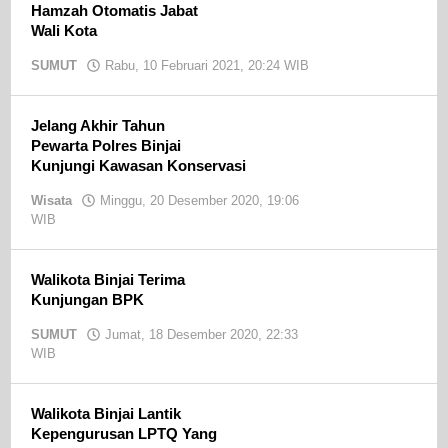
Hamzah Otomatis Jabat
Wali Kota
SUMUT
Rabu, 10 Februari 2021, 20:24 WIB
oleh
admin
Jelang Akhir Tahun
Pewarta Polres Binjai
Kunjungi Kawasan Konservasi
Wisata
Minggu, 20 Desember 2020, 19:06
WIB
oleh
admin
Walikota Binjai Terima
Kunjungan BPK
SUMUT
Jumat, 18 Desember 2020, 22:33
WIB
oleh
admin
Walikota Binjai Lantik
Kepengurusan LPTQ Yang