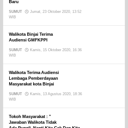
Baru
SUMUT
Jumat, 23 Oktober 2020, 13:52
WIB
oleh
admin
Walikota Binjai Terima
Audiensi GMFKPPI
SUMUT
Kamis, 15 Oktober 2020, 16:36
WIB
oleh
admin
Walikota Terima Audiensi
Lembaga Pemberdayaan
Masyarakat kota Binjai
SUMUT
Kamis, 13 Agustus 2020, 18:36
WIB
oleh
admin
Tokoh Masyarakat : ”
Jawaban Walikota Tidak
Ada Pungli, Nanti Kita Cek Dan Kita