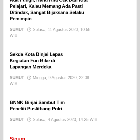
Pelajari, Kalau Memang Ada Pasti
Ditindak, Sangat Bijaksana Selaku
Pemimpin
SUMUT
Selasa, 11 Agustus 2020, 10:58
WIB
oleh
admin
Sekda Kota Binjai Lepas
Kegiatan Fun Bike di
Lapangan Merdeka
SUMUT
Minggu, 9 Agustus 2020, 22:08
WIB
oleh
admin
BNNK Binjai Sambut Tim
Peneliti Puslitbang Polri
SUMUT
Selasa, 4 Agustus 2020, 14:25 WIB
oleh
admin
Sigum