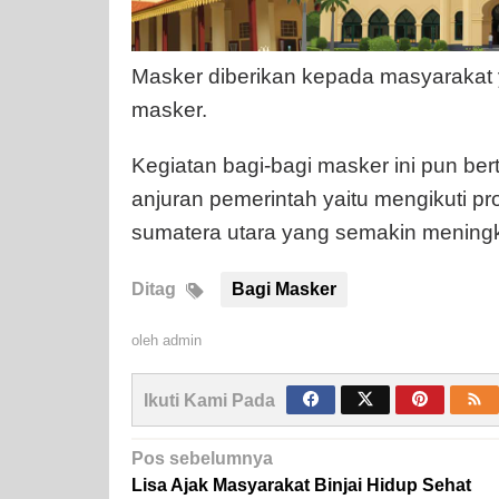
Masker diberikan kepada masyarakat
masker.
Kegiatan bagi-bagi masker ini pun be
anjuran pemerintah yaitu mengikuti p
sumatera utara yang semakin meningkat
Ditag
Bagi Masker
oleh
admin
Ikuti Kami Pada
Navigasi
Pos sebelumnya
pos
Lisa Ajak Masyarakat Binjai Hidup Sehat