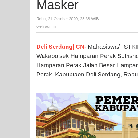
Masker
P
Ba
B
Rabu, 21 Oktober 2020, 23:38 WIB
oleh
admin
M
oleh
admin
Deli Serdang| CN-
Mahasiswa/i STKIP 
Wakapolsek Hamparan Perak Sutrisno 
Hamparan Perak Jalan Besar Hampar
Perak, Kabuptaen Deli Serdang, Rabu