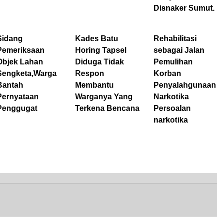
Disnaker Sumut.
Sidang
Kades Batu
Rehabilitasi
Pemeriksaan
Horing Tapsel
sebagai Jalan
Objek Lahan
Diduga Tidak
Pemulihan
Sengketa,Warga
Respon
Korban
Bantah
Membantu
Penyalahgunaan
Pernyataan
Warganya Yang
Narkotika
Penggugat
Terkena Bencana
Persoalan
narkotika