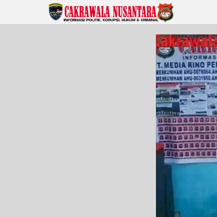
Lewati
ke
konten