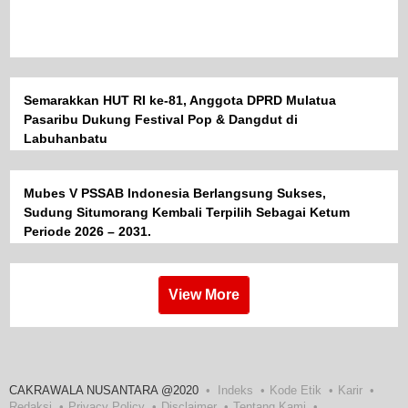
Semarakkan HUT RI ke-81, Anggota DPRD Mulatua
Pasaribu Dukung Festival Pop & Dangdut di
Labuhanbatu
Mubes V PSSAB Indonesia Berlangsung Sukses,
Sudung Situmorang Kembali Terpilih Sebagai Ketum
Periode 2026 – 2031.
View More
CAKRAWALA NUSANTARA @2020
Indeks
Kode Etik
Karir
Redaksi
Privacy Policy
Disclaimer
Tentang Kami