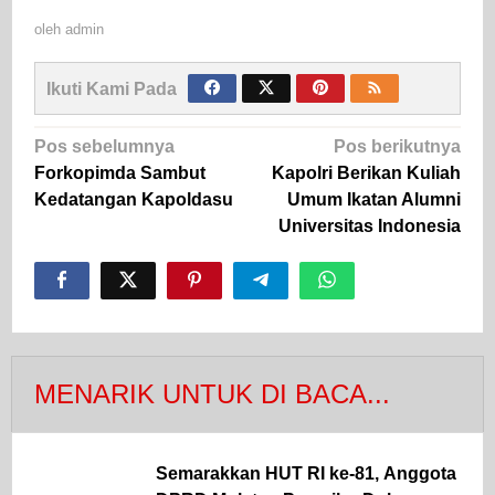
oleh
admin
Ikuti Kami Pada
Navigasi
Pos sebelumnya
Pos berikutnya
pos
Forkopimda Sambut
Kapolri Berikan Kuliah
Kedatangan Kapoldasu
Umum Ikatan Alumni
Universitas Indonesia
MENARIK UNTUK DI BACA...
Semarakkan HUT RI ke-81, Anggota