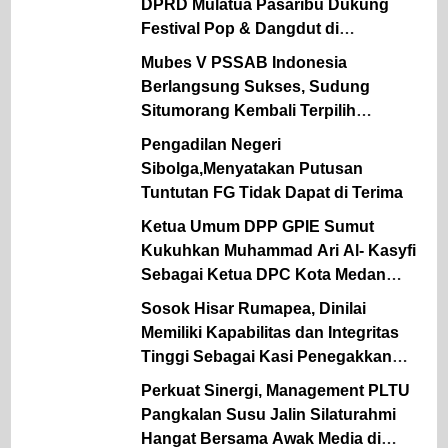
DPRD Mulatua Pasaribu Dukung
Festival Pop & Dangdut di
Labuhanbatu
Mubes V PSSAB Indonesia
Berlangsung Sukses, Sudung
Situmorang Kembali Terpilih
Sebagai Ketum Periode 2026 – 2031.
Pengadilan Negeri
Sibolga,Menyatakan Putusan
Tuntutan FG Tidak Dapat di Terima
Ketua Umum DPP GPIE Sumut
Kukuhkan Muhammad Ari Al- Kasyfi
Sebagai Ketua DPC Kota Medan
Periode 2026 – 2030.
Sosok Hisar Rumapea, Dinilai
Memiliki Kapabilitas dan Integritas
Tinggi Sebagai Kasi Penegakkan
Hukum UPT Pengawasan
Perkuat Sinergi, Management PLTU
Ketenagakerjaan Wilayah II
Pangkalan Susu Jalin Silaturahmi
Disnaker Sumut.
Hangat Bersama Awak Media di