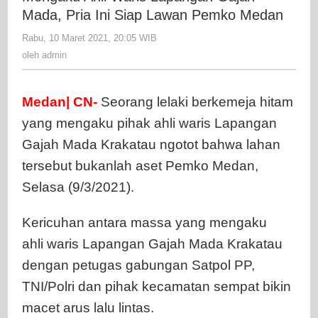
Lapangan
Mada, Pria Ini Siap Lawan Pemko Medan
Gajah
Rabu, 10 Maret 2021, 20:05 WIB
oleh
Mada,
admin
oleh
admin
Pria
Ini
Siap
Medan| CN-
Seorang lelaki berkemeja hitam
Lawan
yang mengaku pihak ahli waris Lapangan
Pemko
Gajah Mada Krakatau ngotot bahwa lahan
Medan
tersebut bukanlah aset Pemko Medan,
Selasa (9/3/2021).
Kericuhan antara massa yang mengaku
ahli waris Lapangan Gajah Mada Krakatau
dengan petugas gabungan Satpol PP,
TNI/Polri dan pihak kecamatan sempat bikin
macet arus lalu lintas.