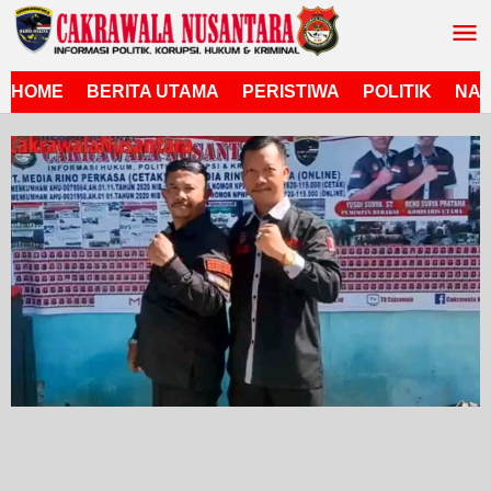
Lewati
ke
konten
HOME
BERITA UTAMA
PERISTIWA
POLITIK
NAS