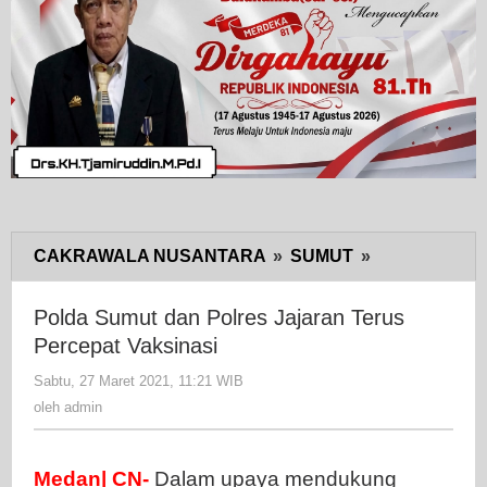
CAKRAWALA NUSANTARA
»
SUMUT
»
Polda
Sumut
dan
Polda Sumut dan Polres Jajaran Terus
Polres
Percepat Vaksinasi
Jajaran
Sabtu, 27 Maret 2021, 11:21 WIB
oleh
Terus
admin
oleh
admin
Percepat
Vaksinasi
Medan| CN-
Dalam upaya mendukung