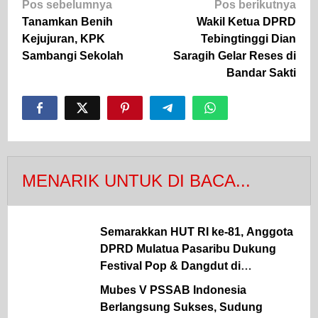
Navigasi
Pos sebelumnya
Pos berikutnya
pos
Tanamkan Benih
Wakil Ketua DPRD
Kejujuran, KPK
Tebingtinggi Dian
Sambangi Sekolah
Saragih Gelar Reses di
Bandar Sakti
MENARIK UNTUK DI BACA...
Semarakkan HUT RI ke-81, Anggota
DPRD Mulatua Pasaribu Dukung
Festival Pop & Dangdut di
Labuhanbatu
Mubes V PSSAB Indonesia
Berlangsung Sukses, Sudung