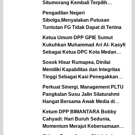
Situmorang Kembali Terpilih
Sebagai Ketum Periode 2026 – 2031.
Pengadilan Negeri
Sibolga,Menyatakan Putusan
Tuntutan FG Tidak Dapat di Terima
Ketua Umum DPP GPIE Sumut
Kukuhkan Muhammad Ari Al- Kasyfi
Sebagai Ketua DPC Kota Medan
Periode 2026 – 2030.
Sosok Hisar Rumapea, Dinilai
Memiliki Kapabilitas dan Integritas
Tinggi Sebagai Kasi Penegakkan
Hukum UPT Pengawasan
Perkuat Sinergi, Management PLTU
Ketenagakerjaan Wilayah II
Pangkalan Susu Jalin Silaturahmi
Disnaker Sumut.
Hangat Bersama Awak Media di
Medan.
Ketum DPP BIMANTARA Bobby
Cahyadi: Hari Buruh Sedunia,
Momentum Merajut Kebersamaan
Pemerintah, Pekerja & Pengusaha.