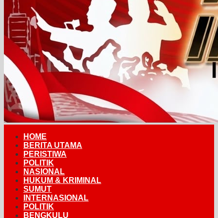
HOME
BERITA UTAMA
PERISTIWA
POLITIK
NASIONAL
HUKUM & KRIMINAL
SUMUT
INTERNASIONAL
POLITIK
BENGKULU