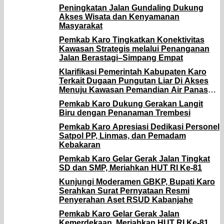
Akses Wisata, Pertanian dan
Peningkatan Jalan Gundaling Dukung
Perekonomian
Akses Wisata dan Kenyamanan
Masyarakat
Pemkab Karo Tingkatkan Konektivitas
Kawasan Strategis melalui Penanganan
Jalan Berastagi–Simpang Empat
Klarifikasi Pemerintah Kabupaten Karo
Terkait Dugaan Pungutan Liar Di Akses
Menuju Kawasan Pemandian Air Panas
Semangat Gunung – Doulu
Pemkab Karo Dukung Gerakan Langit
Biru dengan Penanaman Trembesi
Pemkab Karo Apresiasi Dedikasi Personel
Satpol PP, Linmas, dan Pemadam
Kebakaran
Pemkab Karo Gelar Gerak Jalan Tingkat
SD dan SMP, Meriahkan HUT RI Ke-81
Kunjungi Moderamen GBKP, Bupati Karo
Serahkan Surat Pernyataan Resmi
Penyerahan Aset RSUD Kabanjahe
Pemkab Karo Gelar Gerak Jalan
Kemerdekaan, Meriahkan HUT RI Ke-81