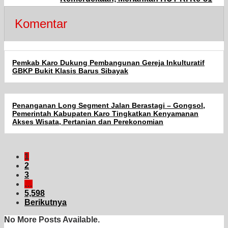
Komentar
Pemkab Karo Dukung Pembangunan Gereja Inkulturatif
GBKP Bukit Klasis Barus Sibayak
Penanganan Long Segment Jalan Berastagi – Gongsol,
Pemerintah Kabupaten Karo Tingkatkan Kenyamanan
Akses Wisata, Pertanian dan Perekonomian
1
2
3
…
5,598
Berikutnya
No More Posts Available.