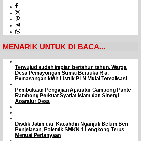
MENARIK UNTUK DI BACA...
Terwujud sudah impian bertahun tahun. Warga
Desa Pemayongan Sumai Bersuka Ria,
Pemasangan kWh Listrik PLN Mulai Terealisasi
Pembukaan Pengajian Aparatur Gampong Pante
Rambong Perkuat Syariat Islam dan Sinergi
Aparatur Desa
Disdik Jatim dan Kacabdin Nganjuk Belum Beri
Penjelasan, Polemik SMKN 1 Lengkong Terus
Menuai Pertanyaan