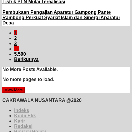
Listrik PLN Mulai Terealisasi
Pembukaan Pengajian Aparatur Gampong Pante
Rambong Perkuat Syariat Islam dan Sinergi Aparatur
Desa
1
2
3
…
5,590
Berikutnya
No More Posts Available.
No more pages to load.
View More
CAKRAWALA NUSANTARA @2020
Indeks
Kode Etik
Karir
Redaksi
Privacy Policy