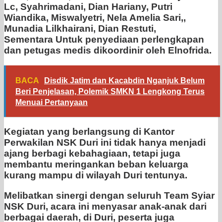
Lc, Syahrimadani, Dian Hariany, Putri
Wiandika, Miswalyetri, Nela Amelia Sari,,
Munadia Lilkhairani, Dian Restuti,
Sementara Untuk penyediaan perlengkapan
dan petugas medis dikoordinir oleh Elnofrida.
BACA
Disdik Jatim dan Kacabdin Nganjuk Belum
Beri Penjelasan, Polemik SMKN 1 Lengkong Terus
Menuai Pertanyaan
Kegiatan yang berlangsung di Kantor
Perwakilan NSK Duri ini tidak hanya menjadi
ajang berbagi kebahagiaan, tetapi juga
membantu meringankan beban keluarga
kurang mampu di wilayah Duri tentunya.
Melibatkan sinergi dengan seluruh Team Syiar
NSK Duri, acara ini menyasar anak-anak dari
berbagai daerah, di Duri, peserta juga