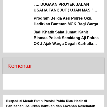
, … DUGAAN PROYEK JALAN
USAHA TANI( JUT ) UJAN MAS ”
DINAS TPHP MUARA ENIM 2026,
Program Belida Asri Polres Oku,
DIKERJAKAN SEBELUM TAYANG
Hadirkan Bantuan MCK Bagi Warga
DI LPSE
Jadi Khatib Salat Jumat, Kanit
Binmas Polsek Semidang Aji Polres
OKU Ajak Warga Cegah Karhutla
Sejak Dini
Komentar
Ekspedisi Merah Putih Presisi Polda Riau Hadir di
Panipahan, Salurkan Bantuan dan Layanan Kesehatan