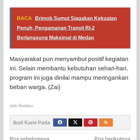
BACA
Brimob Sumut Siagakan Kekuatan
Penuh, Pengamanan Transit RI-2
Berlangsung Maksimal di Medan
Masyarakat pun menyambut positif kegiatan
ini. Selain membantu kebutuhan sehari-hari,
program ini juga dinilai mampu meringankan
beban warga. (Zai)
oleh
Redaksi
Ikuti Kami Pada
Navigasi
Pos sebelumnya
Pos berikutnya