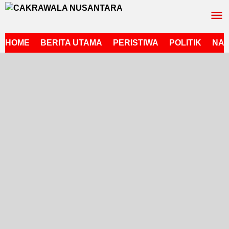
Lewati
ke
konten
HOME
BERITA UTAMA
PERISTIWA
POLITIK
NAS