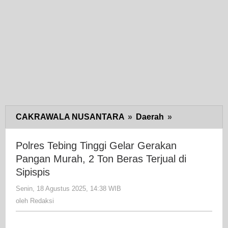
CAKRAWALA NUSANTARA
»
Daerah
»
Polres
Tebing
Tinggi
Polres Tebing Tinggi Gelar Gerakan
Gelar
Pangan Murah, 2 Ton Beras Terjual di
Gerakan
Sipispis
Pangan
Senin, 18 Agustus 2025, 14:38 WIB
oleh
Murah,
Redaksi
oleh
Redaksi
2
Ton
Beras