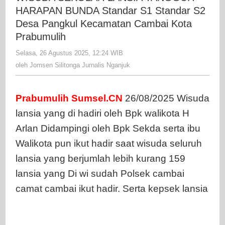
TAN
HARAPAN BUNDA Standar S1 Standar S2
HAR
Desa Pangkul Kecamatan Cambai Kota
BUN
Prabumulih
Stan
Selasa, 26 Agustus 2025, 12:24 WIB
oleh
S1
Jomsen
oleh
Jomsen Silitonga Jurnalis Nganjuk
Stan
Silitonga
S2
Jurnalis
Desa
Nganjuk
Prabumulih Sumsel.CN
26/08/2025 Wisuda
Pang
lansia yang di hadiri oleh Bpk walikota H
Keca
Camb
Arlan Didampingi oleh Bpk Sekda serta ibu
Kota
Walikota pun ikut hadir saat wisuda seluruh
Prab
lansia yang berjumlah lebih kurang 159
lansia yang Di wi sudah Polsek cambai
camat cambai ikut hadir. Serta kepsek lansia