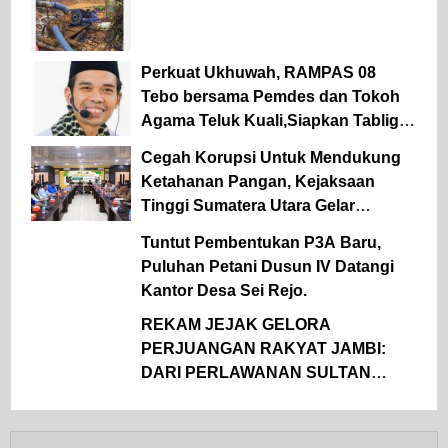
Perkuat Ukhuwah, RAMPAS 08
Tebo bersama Pemdes dan Tokoh
Agama Teluk Kuali,Siapkan Tabligh
Akbar UAS
Cegah Korupsi Untuk Mendukung
Ketahanan Pangan, Kejaksaan
Tinggi Sumatera Utara Gelar
Penerangan Hukum Pada Dinas
Tuntut Pembentukan P3A Baru,
Pertanian Dan Ketahanan Pangan
Puluhan Petani Dusun IV Datangi
Kantor Desa Sei Rejo.
REKAM JEJAK GELORA
PERJUANGAN RAKYAT JAMBI:
DARI PERLAWANAN SULTAN
THAHA UNTUK MERDEKA HINGGA
KEMBALI KE PANGKUAN NKRI