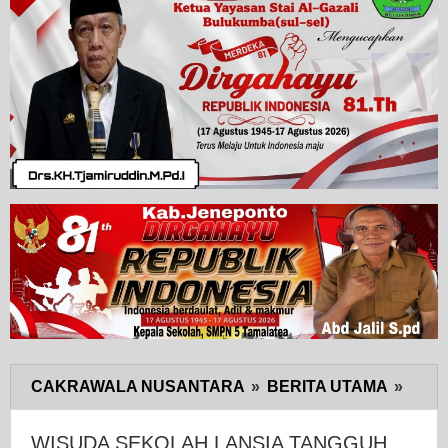
CAKRAWALA NUSANTARA
»
BERITA UTAMA
»
WIS
SEK
LANS
WISUDA SEKOLAH LANSIA TANGGUH