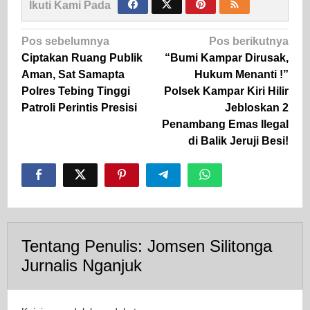
Ikuti Kami Pada
Navigasi
Pos sebelumnya
Pos berikutnya
pos
Ciptakan Ruang Publik
“Bumi Kampar Dirusak,
Aman, Sat Samapta
Hukum Menanti !”
Polres Tebing Tinggi
Polsek Kampar Kiri Hilir
Patroli Perintis Presisi
Jebloskan 2
Penambang Emas Ilegal
di Balik Jeruji Besi!
Tentang Penulis:
Jomsen Silitonga
Jurnalis Nganjuk