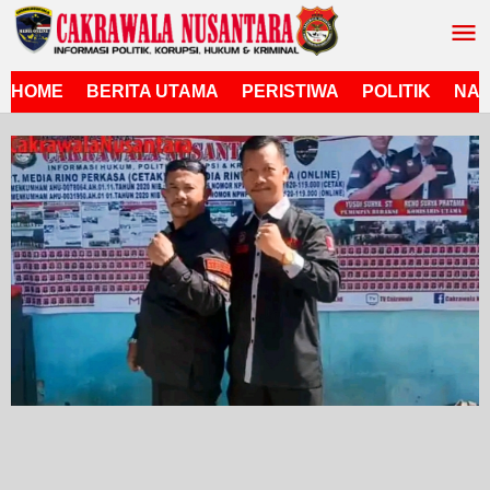
Lewati
ke
konten
HOME
BERITA UTAMA
PERISTIWA
POLITIK
NAS