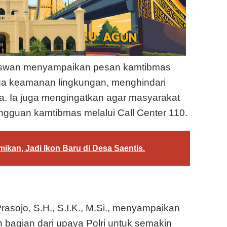
Diswan menyampaikan pesan kamtibmas
ga keamanan lingkungan, menghindari
ga. Ia juga mengingatkan agar masyarakat
angguan kamtibmas melalui Call Center 110.
ikan, Jadi Ikon Baru di Desa Saentis.
asojo, S.H., S.I.K., M.Si., menyampaikan
bagian dari upaya Polri untuk semakin