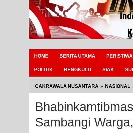
HOME
BERITA UTAMA
PERISTIWA
POLITIK
BENGKULU
SIAK
SU
CAKRAWALA NUSANTARA
»
NASIONAL
Bhabinkamtibmas
Sambangi Warga,