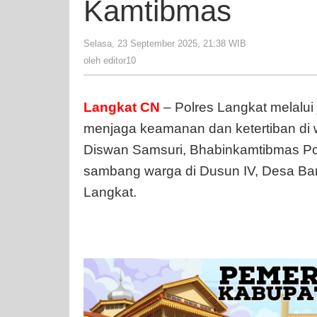
Kamtibmas
Selasa, 23 September 2025, 21:38 WIB
oleh
editor10
oleh
editor10
Langkat CN
– Polres Langkat melalui 
menjaga keamanan dan ketertiban di w
Diswan Samsuri, Bhabinkamtibmas Po
sambang warga di Dusun IV, Desa B
Langkat.