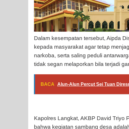
Dalam kesempatan tersebut, Aipda 
kepada masyarakat agar tetap menja
narkoba, serta saling peduli antarwar
tidak segan melaporkan bila terjadi g
BACA
Alun-Alun Percut Sei Tuan Diresm
Kapolres Langkat, AKBP David Triyo Pr
bahwa kegiatan sambang desa adalah 