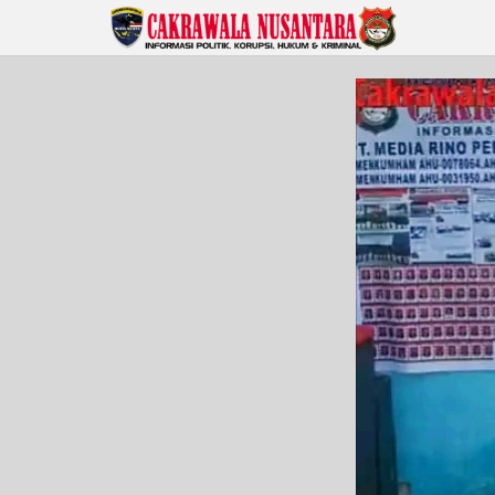
Lewati
ke
konten