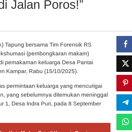
di Jalan Poros!”
Antoni
Tampubolon,
Ungkap
Misteri
Kematian
di
ek) Tapung bersama Tim Forensik RS
Jalan
Poros!"
 ekshumasi (pembongkaran makam)
 di pemakaman keluarga Desa Pantai
n Kampar, Rabu (15/10/2025).
tas permintaan keluarga yang mencurigai
n, yang sebelumnya ditemukan meninggal
lur 1, Desa Indra Puri, pada 8 September