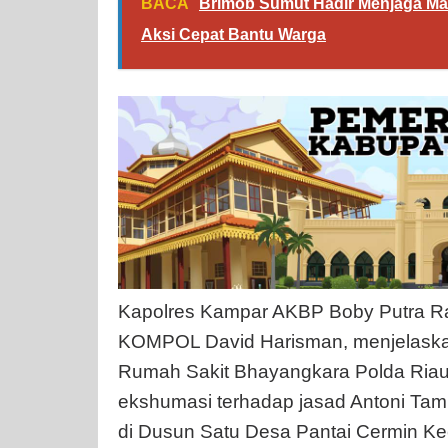
BACA
Brimob Sumut Hadir Menjaga Ma
Aksi Cepat Bantu Warga
Kapolres Kampar AKBP Boby Putra R
KOMPOL David Harisman, menjelaskan 
Rumah Sakit Bhayangkara Polda Ria
ekshumasi terhadap jasad Antoni Ta
di Dusun Satu Desa Pantai Cermin K