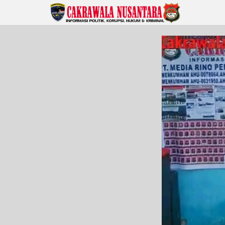
Lewati
ke
konten