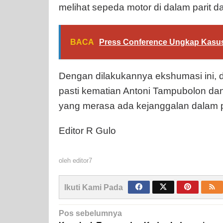
melihat sepeda motor di dalam parit 
BACA
Press Conference Ungkap Kasus 
Dengan dilakukannya ekshumasi ini,
pasti kematian Antoni Tampubolon da
yang merasa ada kejanggalan dalam pe
Editor R Gulo
oleh
editor7
Ikuti Kami Pada
Navigasi
Pos sebelumnya