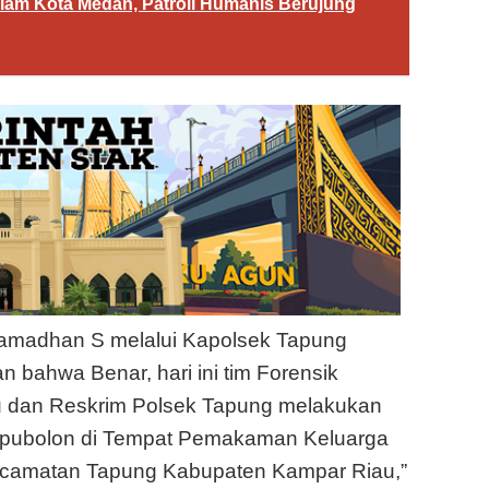
lam Kota Medan, Patroli Humanis Berujung
amadhan S melalui Kapolsek Tapung
bahwa Benar, hari ini tim Forensik
u dan Reskrim Polsek Tapung melakukan
mpubolon di Tempat Pemakaman Keluarga
ecamatan Tapung Kabupaten Kampar Riau,”