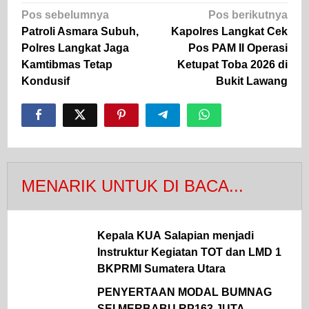
Navigasi
Pos sebelumnya
Pos berikutnya
pos
Patroli Asmara Subuh,
Kapolres Langkat Cek
Polres Langkat Jaga
Pos PAM II Operasi
Kamtibmas Tetap
Ketupat Toba 2026 di
Kondusif
Bukit Lawang
MENARIK UNTUK DI BACA...
Kepala KUA Salapian menjadi
Instruktur Kegiatan TOT dan LMD 1
BKPRMI Sumatera Utara
PENYERTAAN MODAL BUMNAG
SEI MERBABU RP163 JUTA