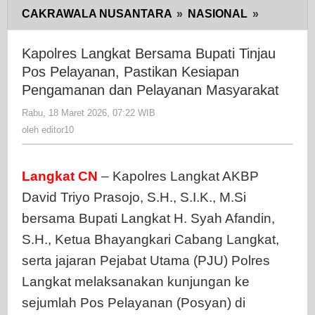
CAKRAWALA NUSANTARA
»
NASIONAL
»
Kapolres
Langkat
Bersama
Kapolres Langkat Bersama Bupati Tinjau
Bupati
Pos Pelayanan, Pastikan Kesiapan
Tinjau
Pengamanan dan Pelayanan Masyarakat
Pos
Rabu, 18 Maret 2026, 07:22 WIB
oleh
Pelayanan
editor10
oleh
editor10
Pastikan
Kesiapan
Pengama
Langkat CN
– Kapolres Langkat AKBP
dan
David Triyo Prasojo, S.H., S.I.K., M.Si
Pelayana
Masyarak
bersama Bupati Langkat H. Syah Afandin,
S.H., Ketua Bhayangkari Cabang Langkat,
serta jajaran Pejabat Utama (PJU) Polres
Langkat melaksanakan kunjungan ke
sejumlah Pos Pelayanan (Posyan) di