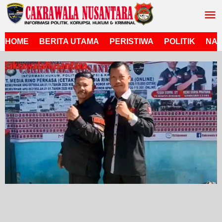
Lewati
ke
konten
HOME
BERITA UTAMA
PERISTIWA
POLITIK
NAS