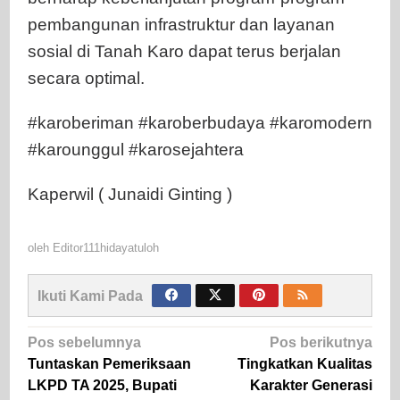
pembangunan infrastruktur dan layanan
sosial di Tanah Karo dapat terus berjalan
secara optimal.
#karoberiman #karoberbudaya #karomodern
#karounggul #karosejahtera
Kaperwil ( Junaidi Ginting )
oleh
Editor111hidayatuloh
Ikuti Kami Pada
Navigasi
Pos sebelumnya
Pos berikutnya
pos
Tuntaskan Pemeriksaan
Tingkatkan Kualitas
LKPD TA 2025, Bupati
Karakter Generasi