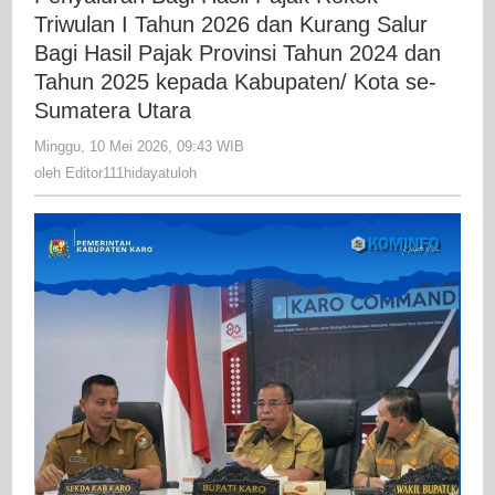
Meet
Triwulan I Tahun 2026 dan Kurang Salur
Peny
Bagi Hasil Pajak Provinsi Tahun 2024 dan
Bagi
Tahun 2025 kepada Kabupaten/ Kota se-
Hasil
Sumatera Utara
Pajak
Roko
Minggu, 10 Mei 2026, 09:43 WIB
oleh
Editor111hidayatuloh
Triwu
oleh
Editor111hidayatuloh
I
Tahu
2026
dan
Kura
Salur
Bagi
Hasil
Pajak
Provi
Tahu
2024