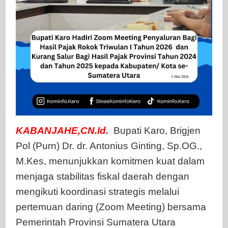
dan
Tahu
2025
kepa
Kabu
Kota
se-
Suma
Utara
KABANJAHE,CN.Id.
Bupati Karo, Brigjen
Pol (Purn) Dr. dr. Antonius Ginting, Sp.OG.,
M.Kes, menunjukkan komitmen kuat dalam
menjaga stabilitas fiskal daerah dengan
mengikuti koordinasi strategis melalui
pertemuan daring (Zoom Meeting) bersama
Pemerintah Provinsi Sumatera Utara