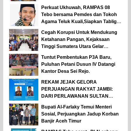
Perkuat Ukhuwah, RAMPAS 08
Tebo bersama Pemdes dan Tokoh
Agama Teluk Kuali,Siapkan Tabligh
Akbar UAS
Cegah Korupsi Untuk Mendukung
Ketahanan Pangan, Kejaksaan
Tinggi Sumatera Utara Gelar
Penerangan Hukum Pada Dinas
Tuntut Pembentukan P3A Baru,
Pertanian Dan Ketahanan Pangan
Puluhan Petani Dusun IV Datangi
Kantor Desa Sei Rejo.
REKAM JEJAK GELORA
PERJUANGAN RAKYAT JAMBI:
DARI PERLAWANAN SULTAN
THAHA UNTUK MERDEKA HINGGA
Bupati Al-Farlaky Temui Menteri
KEMBALI KE PANGKUAN NKRI
Sosial, Perjuangkan Jadup Korban
Banjir Aceh Timur