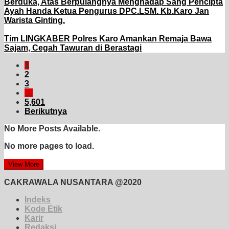
Berduka, Atas Berpulangnya Menghadap Sang Pencipta
Ayah Handa Ketua Pengurus DPC.LSM. Kb.Karo Jan
Warista Ginting.
Tim LINGKABER Polres Karo Amankan Remaja Bawa
Sajam, Cegah Tawuran di Berastagi
1
2
3
…
5,601
Berikutnya
No More Posts Available.
No more pages to load.
View More
CAKRAWALA NUSANTARA @2020
Indeks
Kode Etik
Karir
Redaksi