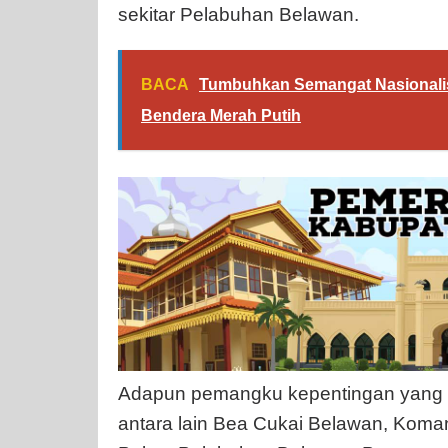
sekitar Pelabuhan Belawan.
BACA
Tumbuhkan Semangat Nasionalism
Bendera Merah Putih
Adapun pemangku kepentingan yang te
antara lain Bea Cukai Belawan, Koman