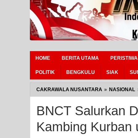
HOME
BERITA UTAMA
PERISTIWA
POLITIK
BENGKULU
SIAK
SU
CAKRAWALA NUSANTARA
»
NASIONAL
BNCT Salurkan De
Kambing Kurban 