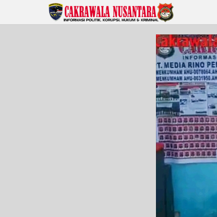
Lewati
ke
konten