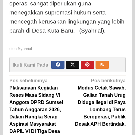
operasi sangat diperlukan guna
menegakkan supremasi hukum serta
mencegah kerusakan lingkungan yang lebih
parah di Desa Kuta Baru. (Syahrial).
oleh
Syahrial
Ikuti Kami Pada
Navigasi
Pos sebelumnya
Pos berikutnya
pos
Plaksanaan Kegiatan
Modus Cetak Sawah,
Reses Masa Sidang VI
Galian Tanah Urug
Anggota DPRD Sumsel
Diduga Ilegal di Paya
Tahun Anggaran 2026,
Lombang Terus
Dalam Rangka Serap
Beroperasi, Publik
Aspirasi Masyarakat
Desak APH Bertindak.
DAPIL VI Di Tiga Desa