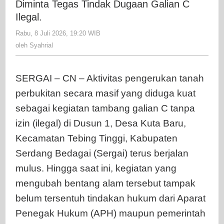
Diminta Tegas Tindak Dugaan Galian C
Sergai
Ilegal.
Terus
Rabu, 8 Juli 2026, 19:20 WIB
Beroperasi,
oleh
Syahrial
oleh
Syahrial
APH
dan
Pemkab
SERGAI – CN – Aktivitas pengerukan tanah
Diminta
perbukitan secara masif yang diduga kuat
Tegas
Tindak
sebagai kegiatan tambang galian C tanpa
Dugaan
izin (ilegal) di Dusun 1, Desa Kuta Baru,
Galian
Kecamatan Tebing Tinggi, Kabupaten
C
Serdang Bedagai (Sergai) terus berjalan
Ilegal.
mulus. Hingga saat ini, kegiatan yang
mengubah bentang alam tersebut tampak
belum tersentuh tindakan hukum dari Aparat
Penegak Hukum (APH) maupun pemerintah