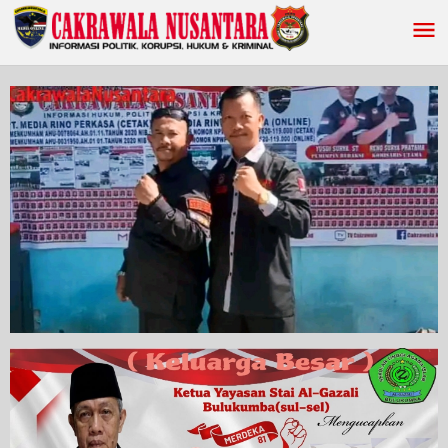
Lewati
ke
konten