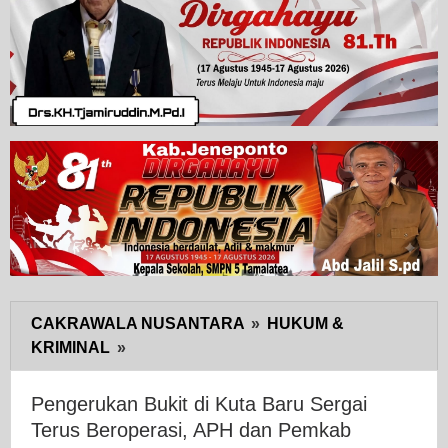
CAKRAWALA NUSANTARA
»
HUKUM &
KRIMINAL
»
Pengerukan
Bukit
di
Pengerukan Bukit di Kuta Baru Sergai
Kuta
Terus Beroperasi, APH dan Pemkab
Baru