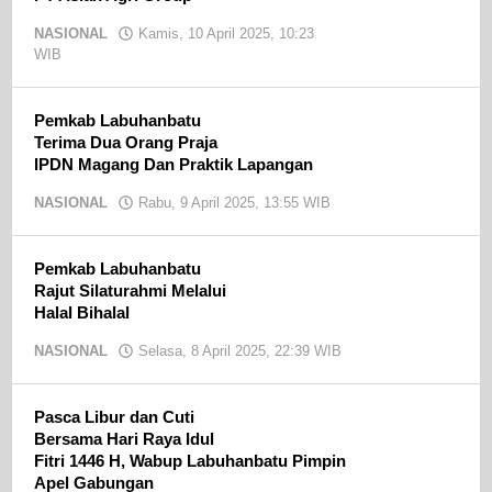
NASIONAL
Kamis, 10 April 2025, 10:23
WIB
oleh
Ojak
CN
Pemkab Labuhanbatu
Terima Dua Orang Praja
IPDN Magang Dan Praktik Lapangan
NASIONAL
Rabu, 9 April 2025, 13:55 WIB
oleh
Ojak
CN
Pemkab Labuhanbatu
Rajut Silaturahmi Melalui
Halal Bihalal
NASIONAL
Selasa, 8 April 2025, 22:39 WIB
oleh
Ojak
CN
Pasca Libur dan Cuti
Bersama Hari Raya Idul
Fitri 1446 H, Wabup Labuhanbatu Pimpin
Apel Gabungan