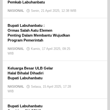
Pemkab Labuhanbatu
NASIONAL
Senin, 21 April 2025, 12:38 WIB
oleh
Ojak
CN
Bupati Labuhanbatu :
Ormas Salah Aatu Elemen
Penting Dalam Membantu Wujudkan
Program Pemerintah
NASIONAL
Kamis, 17 April 2025, 09:25
WIB
oleh
Ojak
CN
Keluarga Besar ULB Gelar
Halal Bihalal Dihadiri
Bupati Labuhanbatu
NASIONAL
Selasa, 15 April 2025, 17:28
WIB
oleh
Ojak
CN
Bupati Labuhanbatu