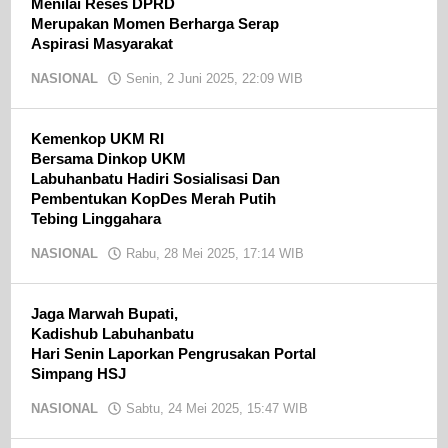
Menilai Reses DPRD
Merupakan Momen Berharga Serap
Aspirasi Masyarakat
NASIONAL
Senin, 2 Juni 2025, 22:09 WIB
oleh
Ojak
CN
Kemenkop UKM RI
Bersama Dinkop UKM
Labuhanbatu Hadiri Sosialisasi Dan
Pembentukan KopDes Merah Putih
Tebing Linggahara
NASIONAL
Rabu, 28 Mei 2025, 17:14 WIB
oleh
Ojak
CN
Jaga Marwah Bupati,
Kadishub Labuhanbatu
Hari Senin Laporkan Pengrusakan Portal
Simpang HSJ
NASIONAL
Sabtu, 24 Mei 2025, 15:47 WIB
oleh
Ojak
CN