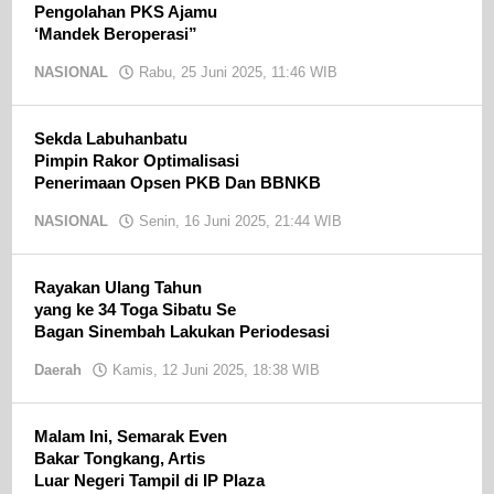
Pengolahan PKS Ajamu
‘Mandek Beroperasi”
NASIONAL
Rabu, 25 Juni 2025, 11:46 WIB
oleh
Ojak
CN
Sekda Labuhanbatu
Pimpin Rakor Optimalisasi
Penerimaan Opsen PKB Dan BBNKB
NASIONAL
Senin, 16 Juni 2025, 21:44 WIB
oleh
Ojak
CN
Rayakan Ulang Tahun
yang ke 34 Toga Sibatu Se
Bagan Sinembah Lakukan Periodesasi
Daerah
Kamis, 12 Juni 2025, 18:38 WIB
oleh
Ojak
CN
Malam Ini, Semarak Even
Bakar Tongkang, Artis
Luar Negeri Tampil di IP Plaza