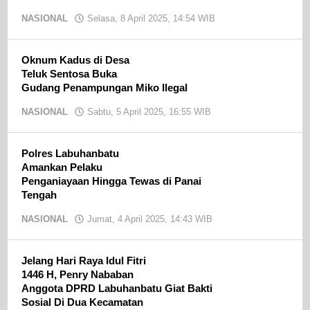
NASIONAL
Selasa, 8 April 2025, 14:54 WIB
oleh
Ojak
CN
Oknum Kadus di Desa
Teluk Sentosa Buka
Gudang Penampungan Miko Ilegal
NASIONAL
Sabtu, 5 April 2025, 16:55 WIB
oleh
Ojak
CN
Polres Labuhanbatu
Amankan Pelaku
Penganiayaan Hingga Tewas di Panai
Tengah
NASIONAL
Jumat, 4 April 2025, 14:43 WIB
oleh
Ojak
CN
Jelang Hari Raya Idul Fitri
1446 H, Penry Nababan
Anggota DPRD Labuhanbatu Giat Bakti
Sosial Di Dua Kecamatan