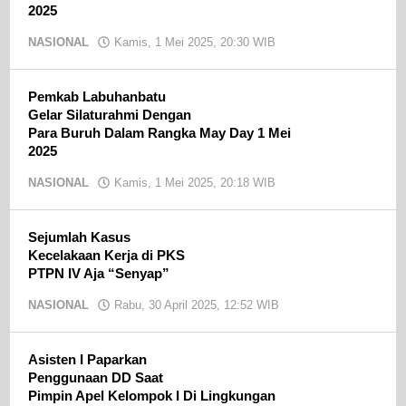
2025
NASIONAL
Kamis, 1 Mei 2025, 20:30 WIB
oleh
Ojak
CN
Pemkab Labuhanbatu
Gelar Silaturahmi Dengan
Para Buruh Dalam Rangka May Day 1 Mei
2025
NASIONAL
Kamis, 1 Mei 2025, 20:18 WIB
oleh
Ojak
CN
Sejumlah Kasus
Kecelakaan Kerja di PKS
PTPN IV Aja “Senyap”
NASIONAL
Rabu, 30 April 2025, 12:52 WIB
oleh
Ojak
CN
Asisten I Paparkan
Penggunaan DD Saat
Pimpin Apel Kelompok I Di Lingkungan