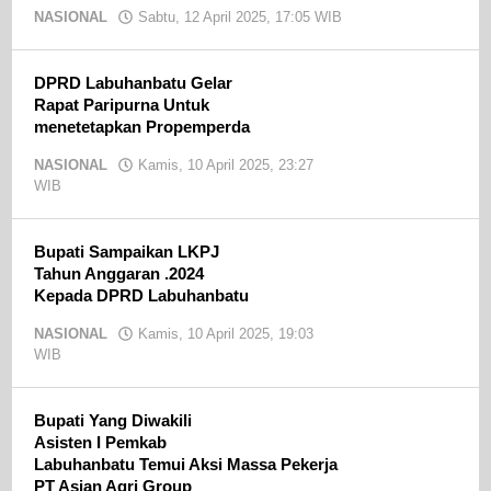
NASIONAL
Sabtu, 12 April 2025, 17:05 WIB
oleh
Ojak
CN
DPRD Labuhanbatu Gelar
Rapat Paripurna Untuk
menetetapkan Propemperda
NASIONAL
Kamis, 10 April 2025, 23:27
WIB
oleh
Ojak
CN
Bupati Sampaikan LKPJ
Tahun Anggaran .2024
Kepada DPRD Labuhanbatu
NASIONAL
Kamis, 10 April 2025, 19:03
WIB
oleh
Ojak
CN
Bupati Yang Diwakili
Asisten I Pemkab
Labuhanbatu Temui Aksi Massa Pekerja
PT Asian Agri Group