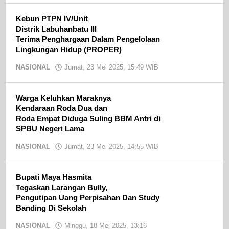
CN
Kebun PTPN IV/Unit
Distrik Labuhanbatu III
Terima Penghargaan Dalam Pengelolaan
Lingkungan Hidup (PROPER)
NASIONAL
Jumat, 23 Mei 2025, 15:49 WIB
oleh
Ojak
CN
Warga Keluhkan Maraknya
Kendaraan Roda Dua dan
Roda Empat Diduga Suling BBM Antri di
SPBU Negeri Lama
NASIONAL
Jumat, 23 Mei 2025, 14:55 WIB
oleh
Ojak
CN
Bupati Maya Hasmita
Tegaskan Larangan Bully,
Pengutipan Uang Perpisahan Dan Study
Banding Di Sekolah
NASIONAL
Minggu, 18 Mei 2025, 13:16