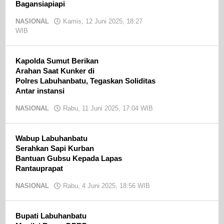
Bagansiapiapi
NASIONAL
Kamis, 12 Juni 2025, 18:27
WIB
oleh
Ojak
CN
Kapolda Sumut Berikan
Arahan Saat Kunker di
Polres Labuhanbatu, Tegaskan Soliditas
Antar instansi
NASIONAL
Rabu, 11 Juni 2025, 17:04 WIB
oleh
Ojak
CN
Wabup Labuhanbatu
Serahkan Sapi Kurban
Bantuan Gubsu Kepada Lapas
Rantauprapat
NASIONAL
Rabu, 4 Juni 2025, 18:56 WIB
oleh
Ojak
CN
Bupati Labuhanbatu