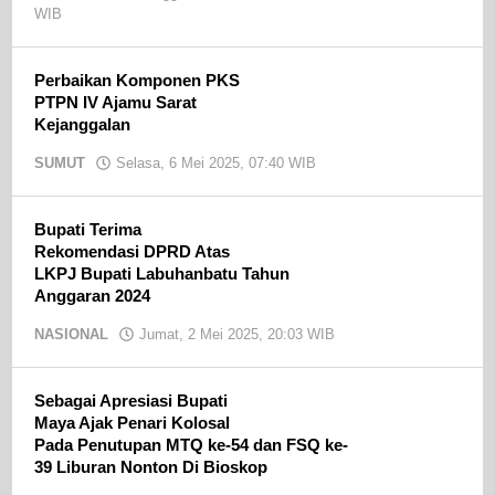
WIB
oleh
Ojak
CN
Perbaikan Komponen PKS
PTPN IV Ajamu Sarat
Kejanggalan
SUMUT
Selasa, 6 Mei 2025, 07:40 WIB
oleh
Ojak
CN
Bupati Terima
Rekomendasi DPRD Atas
LKPJ Bupati Labuhanbatu Tahun
Anggaran 2024
NASIONAL
Jumat, 2 Mei 2025, 20:03 WIB
oleh
Ojak
CN
Sebagai Apresiasi Bupati
Maya Ajak Penari Kolosal
Pada Penutupan MTQ ke-54 dan FSQ ke-
39 Liburan Nonton Di Bioskop