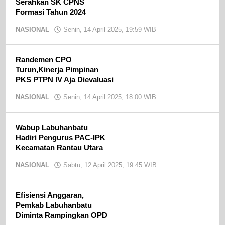
Serahkan SK CPNS
Formasi Tahun 2024
NASIONAL
Senin, 14 April 2025, 19:59 WIB
oleh
Ojak
CN
Randemen CPO
Turun,Kinerja Pimpinan
PKS PTPN IV Aja Dievaluasi
NASIONAL
Senin, 14 April 2025, 18:00 WIB
oleh
Ojak
CN
Wabup Labuhanbatu
Hadiri Pengurus PAC-IPK
Kecamatan Rantau Utara
NASIONAL
Sabtu, 12 April 2025, 19:45 WIB
oleh
Ojak
CN
Efisiensi Anggaran,
Pemkab Labuhanbatu
Diminta Rampingkan OPD