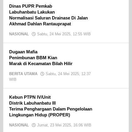
Dinas PUPR Pemkab
Labuhanbatu Lakukan
Normalisasi Saluran Drainase Di Jalan
Akhmad Dahlan Rantauprapat
NASIONAL
Sabtu, 24 Mei 2025, 12:55 WIB
oleh
Ojak
CN
Dugaan Mafia
Penimbunan BBM Kian
Marak di Kecamatan Bilah Hilir
BERITA UTAMA
Sabtu, 24 Mei 2025, 12:37
WIB
oleh
Ojak
CN
Kebun PTPN IV/Unit
Distrik Labuhanbatu III
Terima Penghargaan Dalam Pengelolaan
Lingkungan Hidup (PROPER)
NASIONAL
Jumat, 23 Mei 2025, 16:06 WIB
oleh
Ojak