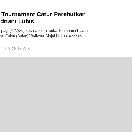
ti Tournament Catur Perebutkan
ndriani Lubis
u pagi (22/7/20) secara resmi buka Tournament Catur
l Calon (Balon) Walikota Binjai Hj.Lisa Andriani
i 2020, 23:15 WIB
oleh
admin