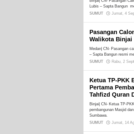
Binjai| CN- Pasangan Calo
Lubis – Sapta Bangun me
SUMUT
Jumat, 4 Se
Pasangan Calon
Walikota Binja
Medan| CN- Pasangan calo
– Sapta Bangun resmi me
SUMUT
Rabu, 2 Sep
Ketua TP-PKK B
Pertama Pemba
Tahfizd Quran 
Binjai| CN- Ketua TP-PKK
pembangunan Masjid dan 
Sumbawa.
SUMUT
Jumat, 14 A