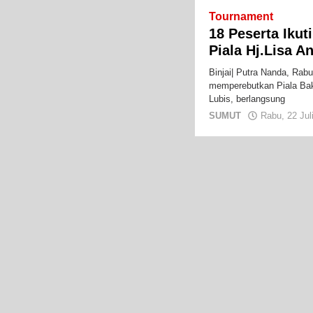
Tournament
18 Peserta Iku
Piala Hj.Lisa A
Binjai| Putra Nanda, Rab
memperebutkan Piala Baka
Lubis, berlangsung
SUMUT
Rabu, 22 Jul