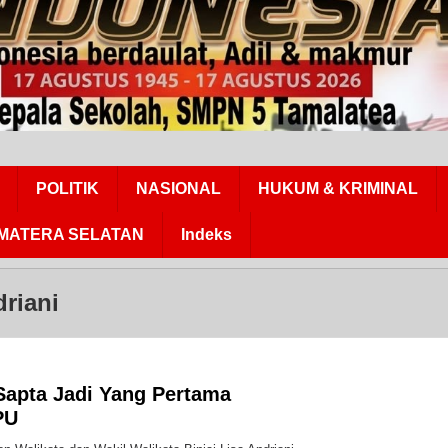
POLITIK
NASIONAL
HUKUM & KRIMINAL
MATERA SELATAN
Indeks
driani
Sapta Jadi Yang Pertama
PU