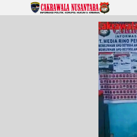
Lewati
ke
konten