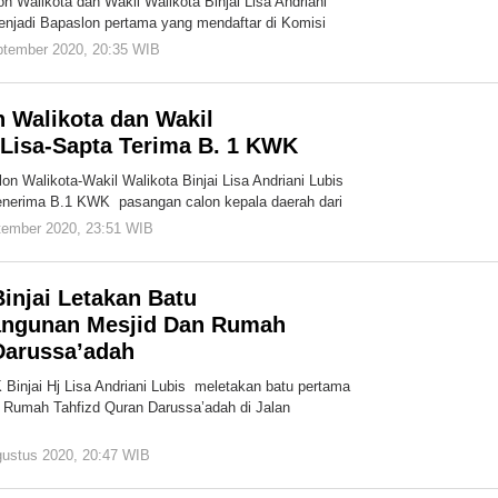
n Walikota dan Wakil Walikota Binjai Lisa Andriani
njadi Bapaslon pertama yang mendaftar di Komisi
ptember 2020, 20:35 WIB
oleh
admin
 Walikota dan Wakil
i Lisa-Sapta Terima B. 1 KWK
n Walikota-Wakil Walikota Binjai Lisa Andriani Lubis
nerima B.1 KWK pasangan calon kepala daerah dari
tember 2020, 23:51 WIB
oleh
admin
injai Letakan Batu
ngunan Mesjid Dan Rumah
Darussa’adah
 Binjai Hj Lisa Andriani Lubis meletakan batu pertama
Rumah Tahfizd Quran Darussa’adah di Jalan
gustus 2020, 20:47 WIB
oleh
admin