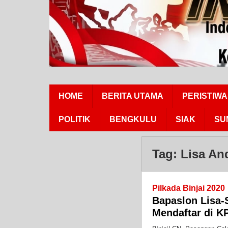
HOME
BERITA UTAMA
PERISTIWA
POLITIK
BENGKULU
SIAK
SU
Tag:
Lisa An
Pilkada Binjai 2020
Bapaslon Lisa-
Mendaftar di K