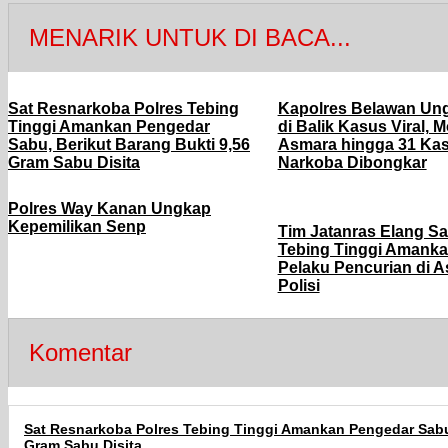
MENARIK UNTUK DI BACA...
Sat Resnarkoba Polres Tebing
Kapolres Belawan Un
Tinggi Amankan Pengedar
di Balik Kasus Viral, M
Sabu, Berikut Barang Bukti 9,56
Asmara hingga 31 Ka
Gram Sabu Disita
Narkoba Dibongkar
Polres Way Kanan Ungkap
Kepemilikan Senp
Tim Jatanras Elang Sa
Tebing Tinggi Amanka
Pelaku Pencurian di 
Polisi
Komentar
Sat Resnarkoba Polres Tebing Tinggi Amankan Pengedar Sabu,
Gram Sabu Disita