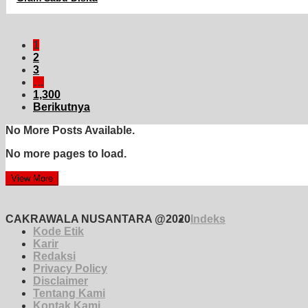
1
2
3
…
1,300
Berikutnya
No More Posts Available.
No more pages to load.
View More
CAKRAWALA NUSANTARA @2020
Indeks
Kode Etik
Karir
Redaksi
Privacy Policy
Disclaimer
Tentang Kami
Kontak Kami