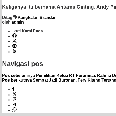
Ketiganya itu bernama Antares Ginting, Andy Pi
Ditag
Pangkalan Brandan
oleh
admin
Ikuti Kami Pada
Navigasi pos
Pos sebelumnya
Pemilihan Ketua RT Perumnas Rahma Di
Pos berikutnya
Sempat Jadi Buronan, Fery Kiteng Tertan