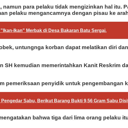
namun para pelaku tidak mengizinkan hal itu. 
eman pelaku mengancamnya dengan pisau ke arah
di "Ikan-Ikan" Merbak di Desa Bakaran Batu Sergai.
obek, untungnga korban dapat melatikan diri da
on SH kemudian memerintahkan Kanit Reskrim 
lam pemeriksaan penyidik untuk pengembangan ka
Pengedar Sabu, Berikut Barang Bukti 9,56 Gram Sabu Disi
gatakan bahwa tiga dari lima orang pelaku itu