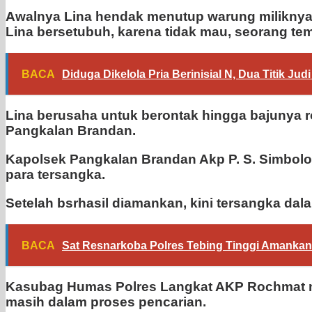
Awalnya Lina hendak menutup warung miliknya, 
Lina bersetubuh, karena tidak mau, seorang t
BACA
Diduga Dikelola Pria Berinisial N, Dua Titik Ju
Lina berusaha untuk berontak hingga bajunya r
Pangkalan Brandan.
Kapolsek Pangkalan Brandan Akp P. S. Simbol
para tersangka.
Setelah bsrhasil diamankan, kini tersangka da
BACA
Sat Resnarkoba Polres Tebing Tinggi Amankan 
Kasubag Humas Polres Langkat AKP Rochmat men
masih dalam proses pencarian.