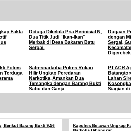
gkap Fakta
Diduga Dikelola Pria Berinisial N,
Dugaan P
otif
Dua Titik Judi “Ikan-Ikan”
dengan Mi
sus
Merbak di Desa Bakaran Batu
Sergai, G
Sergai.
Kecamata
Digerebek
kti Polres
Satresnarkoba Polres Rokan
PT.ACR Ag
n Terduga
Hilir Ungkap Peredaran
Batangtor
Asrama
Narkotika, Amankan Dua
Lahan Sire
Tersangka dengan Barang Bukti
Kosongkan
Sabu dan Ganja
Siagian d
 Berikut Barang Bukti 9,56
Kapolres Belawan Ungkap Fak
Narkoba Dibongkar