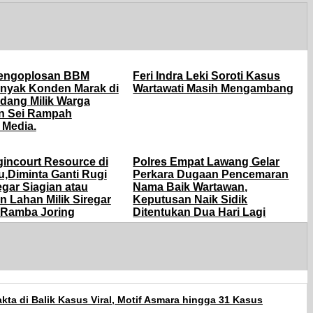
engoplosan BBM
Feri Indra Leki Soroti Kasus
nyak Konden Marak di
Wartawati Masih Mengambang
udang Milik Warga
n Sei Rampah
 Media.
incourt Resource di
Polres Empat Lawang Gelar
u,Diminta Ganti Rugi
Perkara Dugaan Pencemaran
gar Siagian atau
Nama Baik Wartawan,
 Lahan Milik Siregar
Keputusan Naik Sidik
i Ramba Joring
Ditentukan Dua Hari Lagi
ta di Balik Kasus Viral, Motif Asmara hingga 31 Kasus