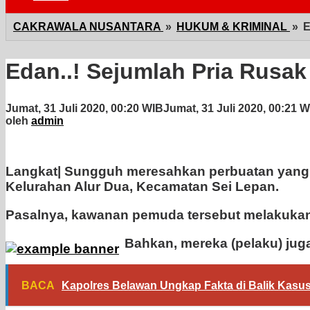
CAKRAWALA NUSANTARA
»
HUKUM & KRIMINAL
»
E
Edan..! Sejumlah Pria Rusa
Jumat, 31 Juli 2020, 00:20 WIB
Jumat, 31 Juli 2020, 00:21 
oleh
admin
Langkat|
Sungguh meresahkan perbuatan yang d
Kelurahan Alur Dua, Kecamatan Sei Lepan.
Pasalnya, kawanan pemuda tersebut melakukan t
Bahkan, mereka (pelaku) jug
BACA
Kapolres Belawan Ungkap Fakta di Balik Kasus