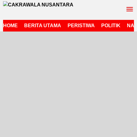
Lewati
ke
konten
HOME
BERITA UTAMA
PERISTIWA
POLITIK
NAS