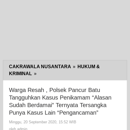
CAKRAWALA NUSANTARA
»
HUKUM &
KRIMINAL
»
Warga
Resah
,
Warga Resah , Polsek Pancur Batu
Polsek
Tangguhkan Kasus Penikamam “Alasan
Pancur
Sudah Berdamai” Ternyata Tersangka
Batu
Punya Kasus Lain “Pengancaman”
Tangguhkan
Minggu, 20 September 2020, 15:52 WIB
Kasus
oleh
admin
oleh
admin
Penikamam