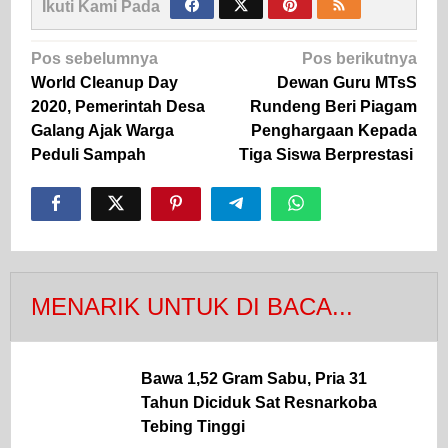
Ikuti Kami Pada
Navigasi
Pos sebelumnya
Pos berikutnya
pos
World Cleanup Day
Dewan Guru MTsS
2020, Pemerintah Desa
Rundeng Beri Piagam
Galang Ajak Warga
Penghargaan Kepada
Peduli Sampah
Tiga Siswa Berprestasi
MENARIK UNTUK DI BACA...
Bawa 1,52 Gram Sabu, Pria 31
Tahun Diciduk Sat Resnarkoba
Tebing Tinggi