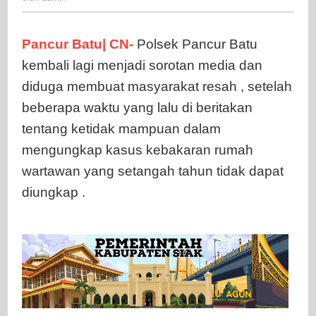
“Alasan
Sudah
Pancur Batu| CN-
Polsek Pancur Batu
Berdamai”
kembali lagi menjadi sorotan media dan
Ternyata
Tersangka
diduga membuat masyarakat resah , setelah
Punya
beberapa waktu yang lalu di beritakan
Kasus
tentang ketidak mampuan dalam
Lain
mengungkap kasus kebakaran rumah
“Pengancaman”
wartawan yang setangah tahun tidak dapat
diungkap .