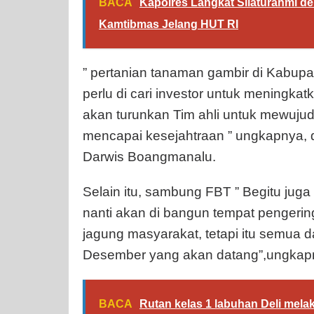
BACA
Kapolres Langkat Silaturahmi d
Kamtibmas Jelang HUT RI
” pertanian tanaman gambir di Kabupa
perlu di cari investor untuk meningkatka
akan turunkan Tim ahli untuk mewuju
mencapai kesejahtraan ” ungkapnya,
Darwis Boangmanalu.
Selain itu, sambung FBT ” Begitu juga p
nanti akan di bangun tempat penger
jagung masyarakat, tetapi itu semua dap
Desember yang akan datang”,ungkapn
BACA
Rutan kelas 1 labuhan Deli mela