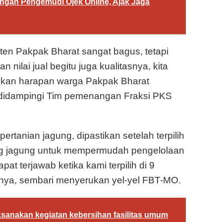
engan Pengemudi Ojek Online, Ajak Jaga
ten Pakpak Bharat sangat bagus, tetapi
n nilai jual begitu juga kualitasnya, kita
dkan harapan warga Pakpak Bharat
 didampingi Tim pemenangan Fraksi PKS
ertanian jagung, dipastikan setelah terpilih
ing jagung untuk mempermudah pengelolaan
at terjawab ketika kami terpilih di 9
ya, sembari menyerukan yel-yel FBT-MO.
ksanakan kegiatan kebersihan fasilitas umum