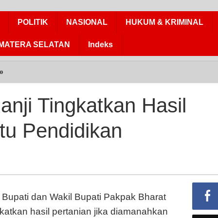
POLITIK
NASIONAL
HUKUM & KRIMINAL
MATERA SELATAN
Indeks
»
Paslon
FBT-
MO
nji Tingkatkan Hasil
Janji
Tingkatkan
tu Pendidikan
Hasil
Pertanian
dan
Mutu
Pendidikan
Bupati dan Wakil Bupati Pakpak Bharat
tkan hasil pertanian jika diamanahkan