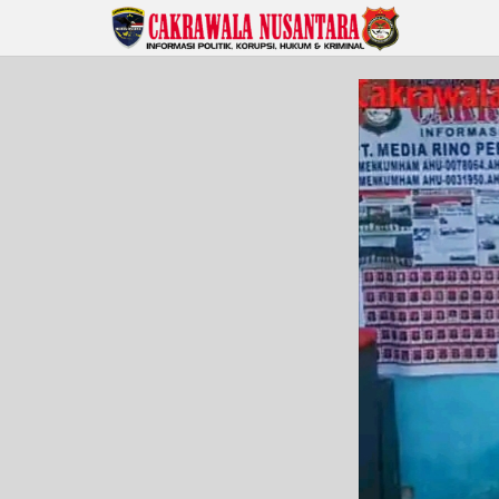
Lewati
ke
konten