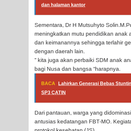
dan halaman kantor
Sementara, Dr H Mutsuhyto Solin.M.P
meningkatkan mutu pendidikan anak a
dan keimanannya sehingga terlahir 
dengan daerah lain.
” kita juga akan perbaiki SDM anak an
bagi Nusa dan bangsa “harapnya.
BACA
Lahirkan Generasi Bebas Stuntin
SP3 CATIN
Dari pantauan, warga yang didominas
antusias kedatangan FBT-MO. Kegiat
protokol kesehatan.(JS)