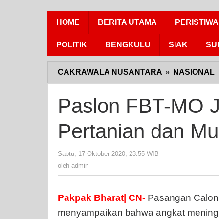
HOME
BERITA UTAMA
PERISTIWA
POLITIK
BENGKULU
SIAK
SU
CAKRAWALA NUSANTARA
»
NASIONAL
Paslon FBT-MO Ja
Pertanian dan Mu
Sabtu, 17 Oktober 2020, 23:55 WIB
oleh
admin
oleh
admin
Pakpak Bharat| CN-
Pasangan Calon 
menyampaikan bahwa angkat meningka