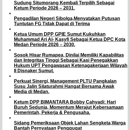
Sudung Situmorang Kembali Terpilih Sebagai
Ketum Periode 2026 – 2031.
Pengadilan Negeri Sibolga,Menyatakan Putusan
Tuntutan FG Tidak Dapat di Terima
Ketua Umum DPP GPIE Sumut Kukuhkan
Muhammad Ari Al- Kasyfi Sebagai Ketua DPC Kota
Medan Periode 2026 – 2030.
Sosok Hisar Rumapea, Dinilai Memiliki Kapabilitas
dan Integritas Tinggi Sebagai Kasi Penegakkan
Hukum UPT Pengawasan Ketenagakerjaan Wilayah
II Disnaker Sumut.
Perkuat Sinergi, Management PLTU Pangkalan
Susu Jalin Silaturahmi Hangat Bersama Awak
Media di Medan.
Ketum DPP BIMANTARA Bobby Cahyadi: Hari
Buruh Sedunia, Momentum Merajut Kebersamaan
Pemerintah, Pekerja & Pengusaha.
Sidang Pemeriksaan Objek Lahan Sengketa,Warga
Bantah Pernyataan Penggugat