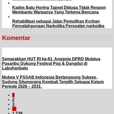
Kades Batu Horing Tapsel Diduga Tidak Respon
Membantu Warganya Yang Terkena Bencana
Rehabilitasi sebagai Jalan Pemulihan Korban
Penyalahgunaan Narkotika Persoalan narkotika
Komentar
Semarakkan HUT RI ke-81, Anggota DPRD Mulatua
Pasaribu Dukung Festival Pop & Dangdut di
Labuhanbatu
Mubes V PSSAB Indonesia Berlangsung Sukses,
Sudung Situmorang Kembali Terpilih Sebagai Ketum
Periode 2026 – 2031.
1
2
3
…
1,239