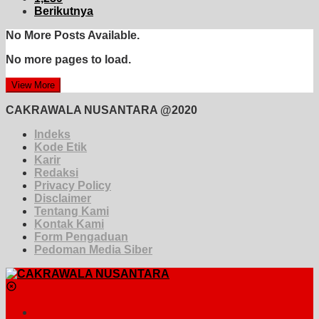
Berikutnya
No More Posts Available.
No more pages to load.
View More
CAKRAWALA NUSANTARA @2020
Indeks
Kode Etik
Karir
Redaksi
Privacy Policy
Disclaimer
Tentang Kami
Kontak Kami
Form Pengaduan
Pedoman Media Siber