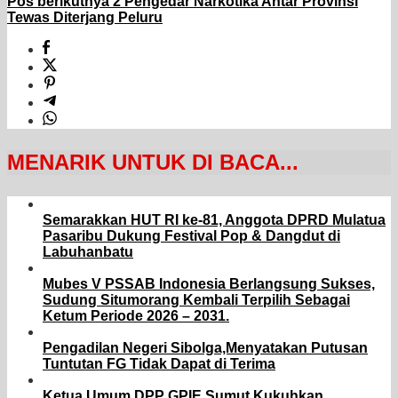
Pos berikutnya
2 Pengedar Narkotika Antar Provinsi
Tewas Diterjang Peluru
MENARIK UNTUK DI BACA...
Semarakkan HUT RI ke-81, Anggota DPRD Mulatua
Pasaribu Dukung Festival Pop & Dangdut di
Labuhanbatu
Mubes V PSSAB Indonesia Berlangsung Sukses,
Sudung Situmorang Kembali Terpilih Sebagai
Ketum Periode 2026 – 2031.
Pengadilan Negeri Sibolga,Menyatakan Putusan
Tuntutan FG Tidak Dapat di Terima
Ketua Umum DPP GPIE Sumut Kukuhkan