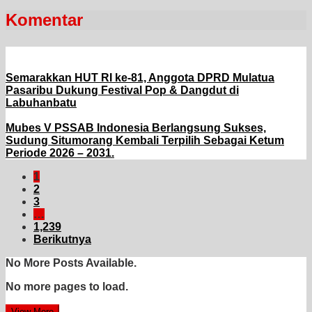
Komentar
Semarakkan HUT RI ke-81, Anggota DPRD Mulatua
Pasaribu Dukung Festival Pop & Dangdut di
Labuhanbatu
Mubes V PSSAB Indonesia Berlangsung Sukses,
Sudung Situmorang Kembali Terpilih Sebagai Ketum
Periode 2026 – 2031.
1
2
3
…
1,239
Berikutnya
No More Posts Available.
No more pages to load.
View More