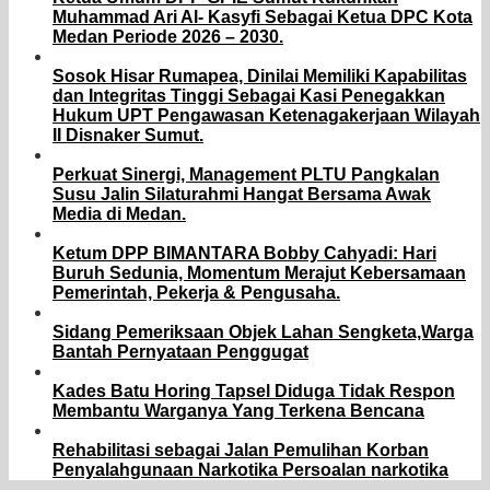
Muhammad Ari Al- Kasyfi Sebagai Ketua DPC Kota
Medan Periode 2026 – 2030.
Sosok Hisar Rumapea, Dinilai Memiliki Kapabilitas
dan Integritas Tinggi Sebagai Kasi Penegakkan
Hukum UPT Pengawasan Ketenagakerjaan Wilayah
II Disnaker Sumut.
Perkuat Sinergi, Management PLTU Pangkalan
Susu Jalin Silaturahmi Hangat Bersama Awak
Media di Medan.
Ketum DPP BIMANTARA Bobby Cahyadi: Hari
Buruh Sedunia, Momentum Merajut Kebersamaan
Pemerintah, Pekerja & Pengusaha.
Sidang Pemeriksaan Objek Lahan Sengketa,Warga
Bantah Pernyataan Penggugat
Kades Batu Horing Tapsel Diduga Tidak Respon
Membantu Warganya Yang Terkena Bencana
Rehabilitasi sebagai Jalan Pemulihan Korban
Penyalahgunaan Narkotika Persoalan narkotika