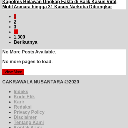
Kapolres Belawan Ungkap Fakta di Balik Kasus Viral,
Motif Asmara hingga 31 Kasus Narkoba Dibongkar
1
2
3
…
1,300
Berikutnya
No More Posts Available.
No more pages to load.
View More
CAKRAWALA NUSANTARA @2020
Indeks
Kode Etik
Karir
Redaksi
Privacy Policy
Disclaimer
Tentang Kami
Kontak Kami