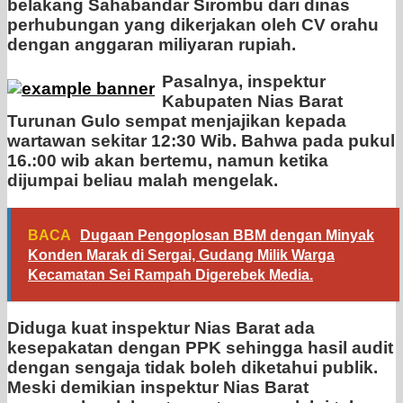
belakang Sahabandar Sirombu dari dinas
perhubungan yang dikerjakan oleh CV orahu
dengan anggaran miliyaran rupiah.
Pasalnya, inspektur
Kabupaten Nias Barat
Turunan Gulo sempat menjajikan kepada
wartawan sekitar 12:30 Wib. Bahwa pada pukul
16.:00 wib akan bertemu, namun ketika
dijumpai beliau malah mengelak.
BACA
Dugaan Pengoplosan BBM dengan Minyak
Konden Marak di Sergai, Gudang Milik Warga
Kecamatan Sei Rampah Digerebek Media.
Diduga kuat inspektur Nias Barat ada
kesepakatan dengan PPK sehingga hasil audit
dengan sengaja tidak boleh diketahui publik.
Meski demikian inspektur Nias Barat