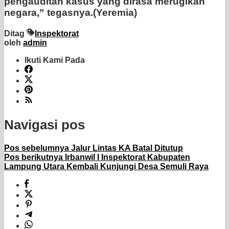
pengauditan kasus yang dirasa merugikan
negara,” tegasnya.(Yeremia)
Ditag
Inspektorat
oleh
admin
Ikuti Kami Pada
Navigasi pos
Pos sebelumnya
Jalur Lintas KA Batal Ditutup
Pos berikutnya
Irbanwil I Inspektorat Kabupaten
Lampung Utara Kembali Kunjungi Desa Semuli Raya