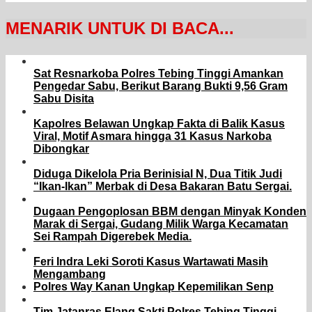
MENARIK UNTUK DI BACA...
Sat Resnarkoba Polres Tebing Tinggi Amankan
Pengedar Sabu, Berikut Barang Bukti 9,56 Gram
Sabu Disita
Kapolres Belawan Ungkap Fakta di Balik Kasus
Viral, Motif Asmara hingga 31 Kasus Narkoba
Dibongkar
Diduga Dikelola Pria Berinisial N, Dua Titik Judi
“Ikan-Ikan” Merbak di Desa Bakaran Batu Sergai.
Dugaan Pengoplosan BBM dengan Minyak Konden
Marak di Sergai, Gudang Milik Warga Kecamatan
Sei Rampah Digerebek Media.
Feri Indra Leki Soroti Kasus Wartawati Masih
Mengambang
Polres Way Kanan Ungkap Kepemilikan Senp
Tim Jatanras Elang Sakti Polres Tebing Tinggi